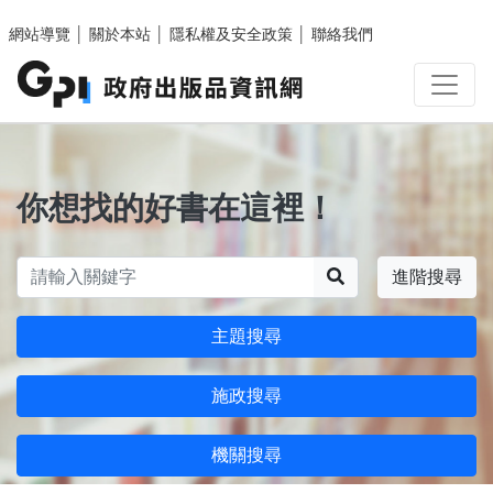
跳至主要內容區塊
網站導覽
│
關於本站
│
隱私權及安全政策
│
聯絡我們
你想找的好書在這裡！
搜尋
進階搜尋
主題搜尋
施政搜尋
機關搜尋