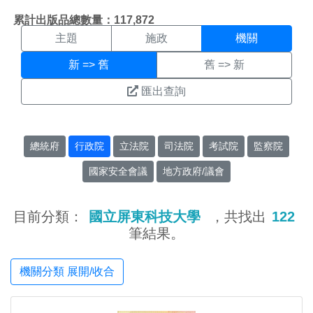
機關搜尋結果頁面
:::
累計出版品總數量：117,872
主題
施政
機關
新 => 舊
舊 => 新
匯出查詢
總統府
行政院
立法院
司法院
考試院
監察院
國家安全會議
地方政府/議會
目前分類：
國立屏東科技大學
，共找出
122
筆結果。
機關分類 展開/收合