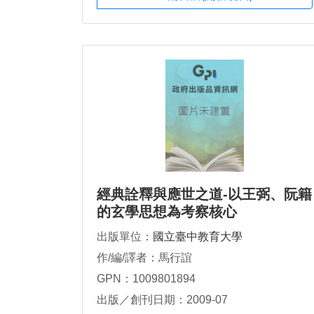
經典詮釋與應世之道-以王弼、阮籍
的玄學思想為考察核心
出版單位：
國立臺中教育大學
作/編/譯者：馬行誼
GPN：1009801894
出版／創刊日期：2009-07