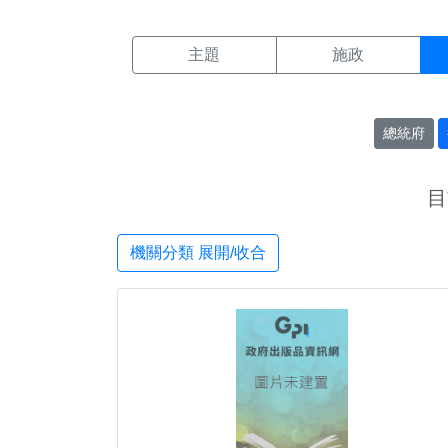
機關搜尋結果頁面
:::
主題
施政
總統府
目
機關分類 展開/收合