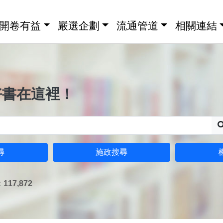
開卷有益
嚴選企劃
流通管道
相關連結
好書在這裡！
尋
施政搜尋
17,872