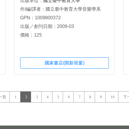
出版單位：
國立臺中教育大學
作/編/譯者：國立臺中教育大學音樂學系
GPN：1009800372
出版／創刊日期：2009-03
價格：125
國家書店(開新視窗)
一頁
1
2
3
4
5
6
7
8
9
10
下