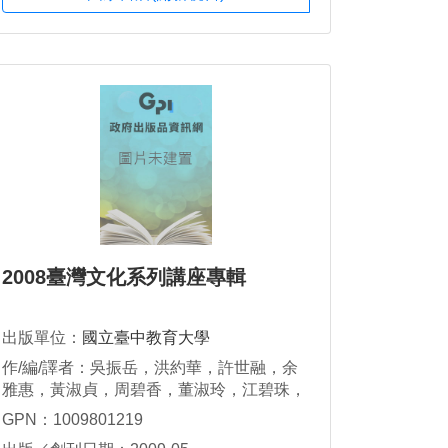
2008臺灣文化系列講座專輯
出版單位：
國立臺中教育大學
作/編/譯者：吳振岳，洪約華，許世融，余
雅惠，黃淑貞，周碧香，董淑玲，江碧珠，
林淑貞，高正賢，莊敏仁
GPN：1009801219