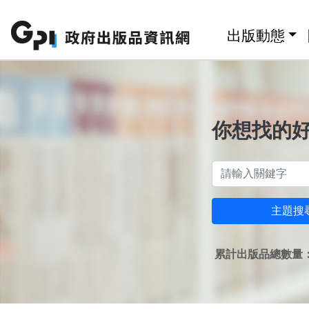
跳至主要內容區塊
:::
出版動態
你想找的
主題搜
累計出版品總數量：1