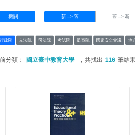
機關
新 => 舊
舊 => 新
行政院
立法院
司法院
考試院
監察院
國家安全會議
地
前分類：
國立臺中教育大學
，共找出
116
筆結