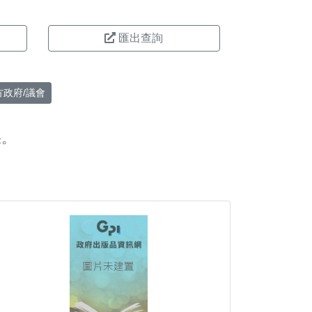
匯出查詢
方政府/議會
果。