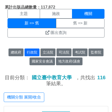
機關搜尋結果頁面
:::
累計出版品總數量：117,872
主題
施政
機關
新 => 舊
舊 => 新
匯出查詢
總統府
行政院
立法院
司法院
考試院
監察院
國家安全會議
地方政府/議會
目前分類：
國立臺中教育大學
，共找出
116
筆結果。
機關分類 展開/收合