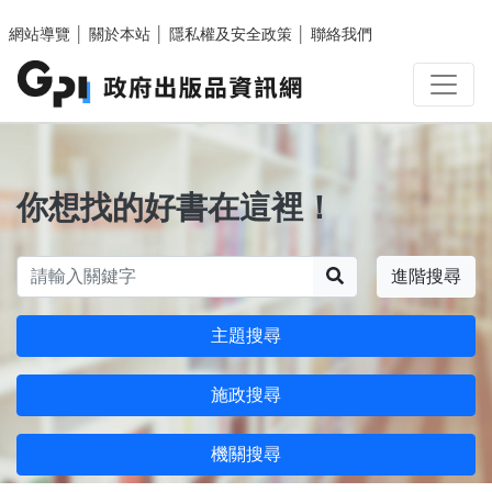
跳至主要內容區塊
網站導覽
│
關於本站
│
隱私權及安全政策
│
聯絡我們
你想找的好書在這裡！
搜尋
進階搜尋
主題搜尋
施政搜尋
機關搜尋