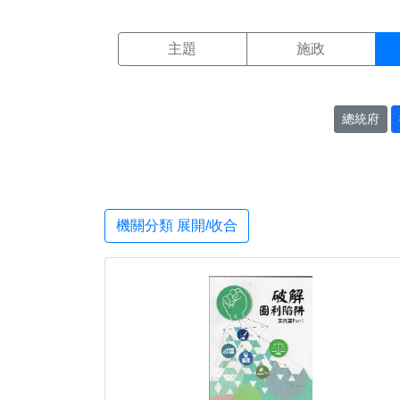
機關搜尋結果頁面
:::
主題
施政
總統府
機關分類 展開/收合