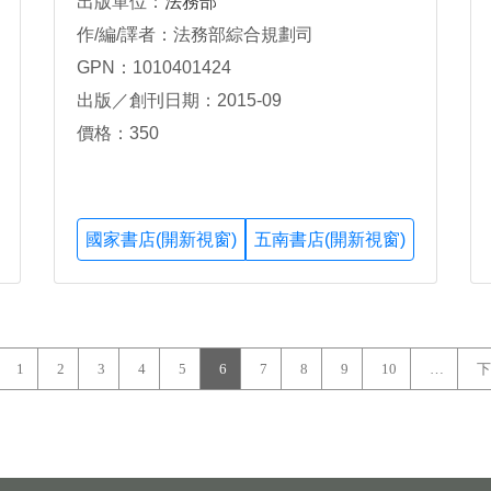
出版單位：
法務部
作/編/譯者：法務部綜合規劃司
GPN：1010401424
出版／創刊日期：2015-09
價格：350
國家書店(開新視窗)
五南書店(開新視窗)
1
2
3
4
5
6
7
8
9
10
…
下