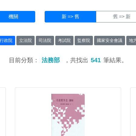
機關
新 => 舊
舊 => 新
行政院
立法院
司法院
考試院
監察院
國家安全會議
地
目前分類：
法務部
，共找出
541
筆結果。