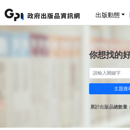
跳至主要內容區塊
:::
出版動態
你想找的
主題搜
累計出版品總數量：1