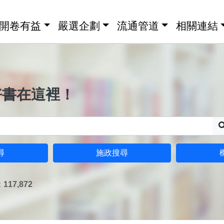
開卷有益
嚴選企劃
流通管道
相關連結
好書在這裡！
尋
施政搜尋
17,872