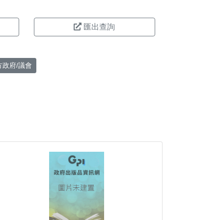
匯出查詢
方政府/議會