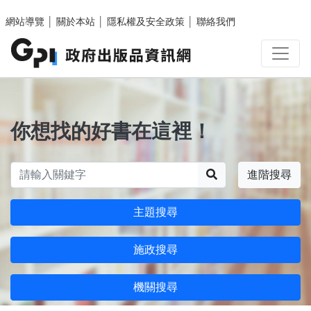
跳至主要內容區塊
網站導覽
│
關於本站
│
隱私權及安全政策
│
聯絡我們
你想找的好書在這裡！
搜尋
進階搜尋
主題搜尋
施政搜尋
機關搜尋