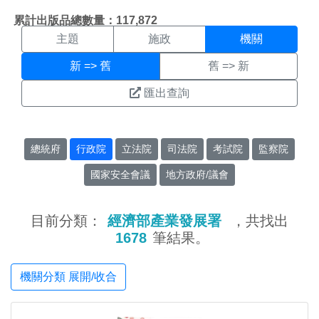
機關搜尋結果頁面
:::
累計出版品總數量：117,872
主題
施政
機關
新 => 舊
舊 => 新
匯出查詢
總統府
行政院
立法院
司法院
考試院
監察院
國家安全會議
地方政府/議會
目前分類：
經濟部產業發展署
，共找出
1678
筆結果。
機關分類 展開/收合