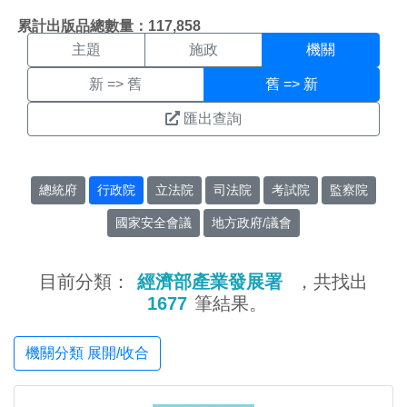
機關搜尋結果頁面
:::
累計出版品總數量：117,858
主題
施政
機關
新 => 舊
舊 => 新
匯出查詢
總統府
行政院
立法院
司法院
考試院
監察院
國家安全會議
地方政府/議會
目前分類：
經濟部產業發展署
，共找出
1677
筆結果。
機關分類 展開/收合