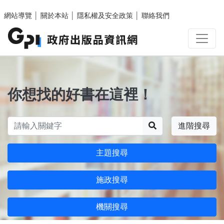
跳至主要內容區塊
網站導覽
│
關於本站
│
隱私權及安全政策
│
聯絡我們
你想找的好書在這裡！
搜尋
進階搜尋
主題搜尋
施政搜尋
機關搜尋