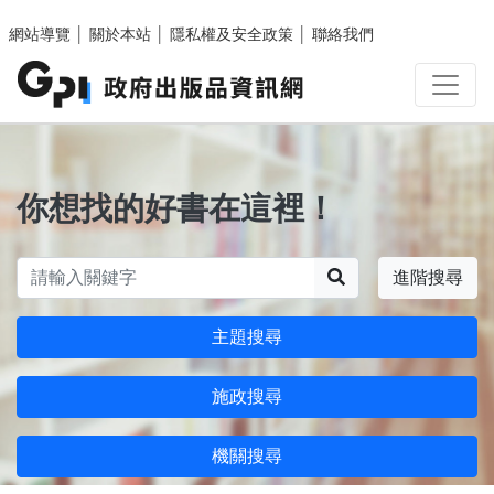
跳至主要內容區塊
網站導覽
│
關於本站
│
隱私權及安全政策
│
聯絡我們
你想找的好書在這裡！
搜尋
進階搜尋
主題搜尋
施政搜尋
機關搜尋