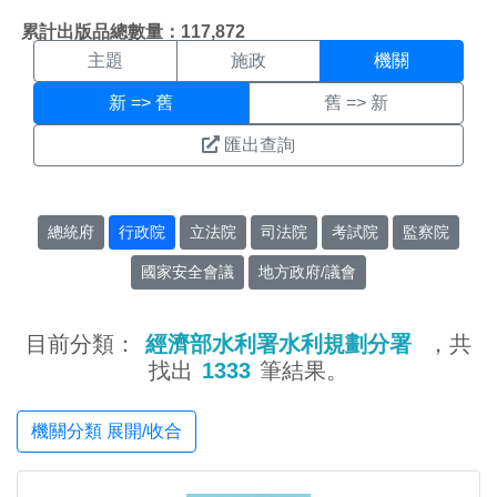
機關搜尋結果頁面
:::
累計出版品總數量：117,872
主題
施政
機關
新 => 舊
舊 => 新
匯出查詢
總統府
行政院
立法院
司法院
考試院
監察院
國家安全會議
地方政府/議會
目前分類：
經濟部水利署水利規劃分署
，共
找出
1333
筆結果。
機關分類 展開/收合