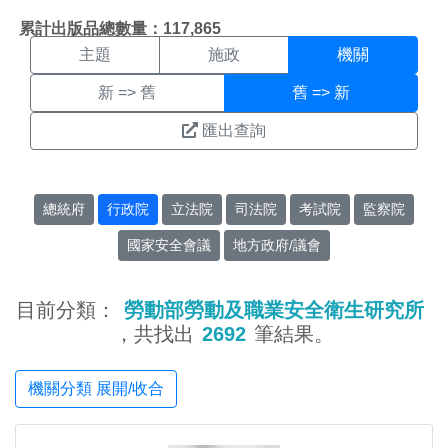
機關搜尋結果頁面
:::
累計出版品總數量：117,865
主題
施政
機關
新 => 舊
舊 => 新
匯出查詢
總統府
行政院
立法院
司法院
考試院
監察院
國家安全會議
地方政府/議會
目前分類：
勞動部勞動及職業安全衛生研究所
，共找出
2692
筆結果。
機關分類 展開/收合