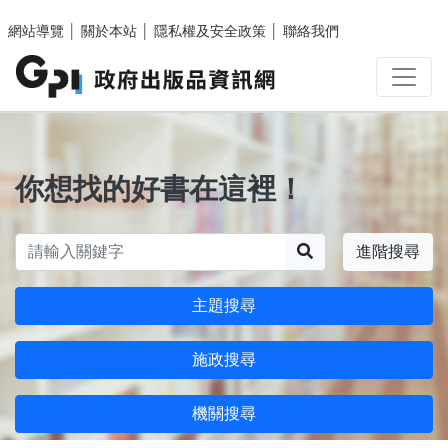
跳至主要內容區塊
網站導覽
│
關於本站
│
隱私權及安全政策
│
聯絡我們
你想找的好書在這裡！
搜尋
進階搜尋
主題搜尋
施政搜尋
機關搜尋