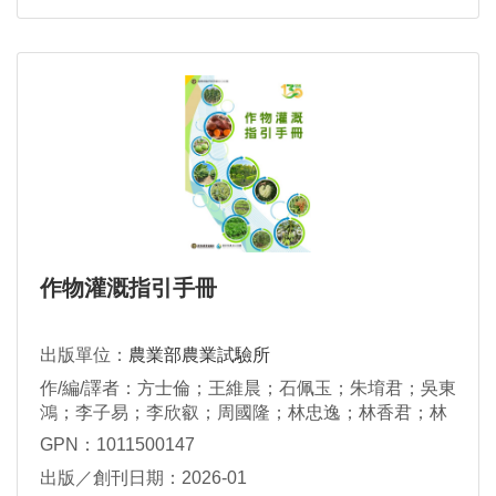
作物灌溉指引手冊
出版單位：
農業部農業試驗所
作/編/譯者：方士倫；王維晨；石佩玉；朱堉君；吳東
鴻；李子易；李欣叡；周國隆；林忠逸；林香君；林
詠洲；侯惠盈；侯雅玲；高碧霜；張倚瓏；張庭禎；
GPN：1011500147
張翊庭；張勝智；許健輝；郭寶錚；陳忠偉；黃哲
出版／創刊日期：2026-01
倫；楊智哲；廖勁穎；廖崇億；劉啟祥；劉滄棽；蔡