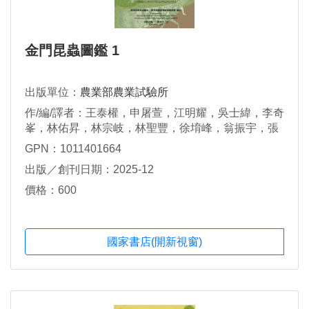
金門昆蟲圖鑑 1
出版單位：
農業部農業試驗所
作/編/譯者：王泰權，申屠萱，江明耀，吳士緯，李奇
峯，林佑昇，林宗岐，林聖豐，徐堉峰，翁振宇，張
淑貞，許北辰，陳怡如，陳淑佩，黃千育，楊婉秀，
GPN：1011401664
葉信廷，董耀仁，廖一璋，蔡經甫，錢景秦
出版／創刊日期：2025-12
價格：600
國家書店(開新視窗)