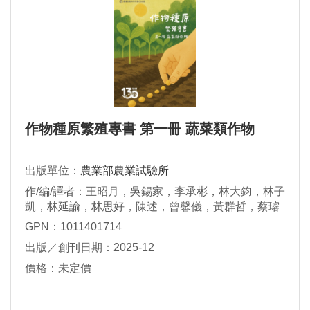
作物種原繁殖專書 第一冊 蔬菜類作物
出版單位：
農業部農業試驗所
作/編/譯者：王昭月，吳錫家，李承彬，林大鈞，林子
凱，林延諭，林思好，陳述，曾馨儀，黃群哲，蔡璿
如，蕭閔建，洪瑛穗，張倚瓏，張勝智，張惠如，郭
GPN：1011401714
宏遠，蔡雅琴，林煜恒，洪千惠，黃祥益，林文華，
出版／創刊日期：2025-12
洪丞瑩
價格：未定價