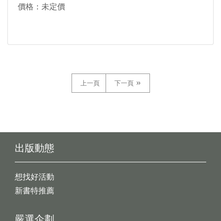
正賢；蔡秉芸；蔡璿如；蔡耀賢；鄭智允；錢昌聖；
價格：未定價
謝禮臣
上一頁
下一頁
出版動態
想找好活動
新書特推薦
嚴選企劃