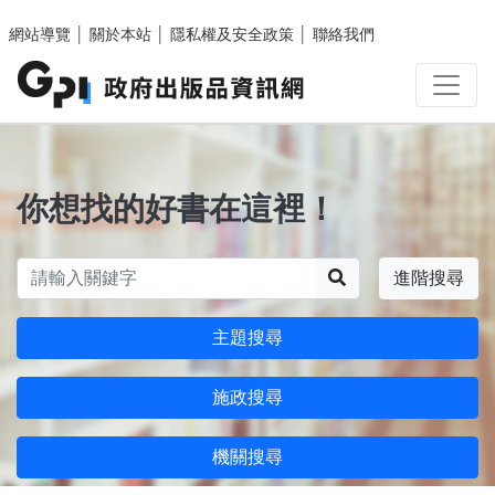
跳至主要內容區塊
網站導覽
│
關於本站
│
隱私權及安全政策
│
聯絡我們
你想找的好書在這裡！
搜尋
進階搜尋
主題搜尋
施政搜尋
機關搜尋