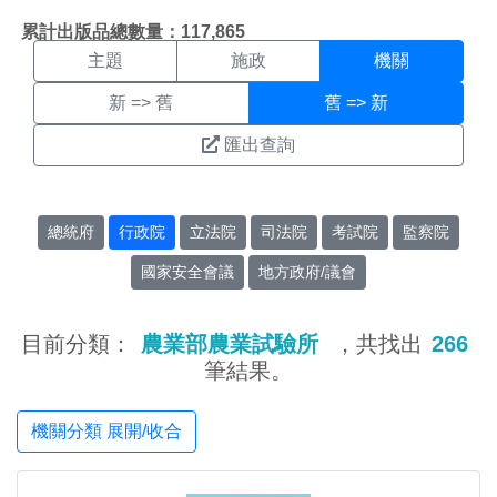
機關搜尋結果頁面
:::
累計出版品總數量：117,865
主題
施政
機關
新 => 舊
舊 => 新
匯出查詢
總統府
行政院
立法院
司法院
考試院
監察院
國家安全會議
地方政府/議會
目前分類：
農業部農業試驗所
，共找出
266
筆結果。
機關分類 展開/收合