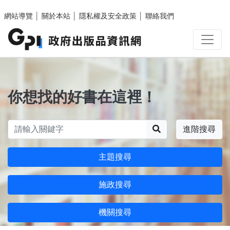
跳至主要內容區塊
網站導覽
│
關於本站
│
隱私權及安全政策
│
聯絡我們
你想找的好書在這裡！
搜尋
進階搜尋
主題搜尋
施政搜尋
機關搜尋