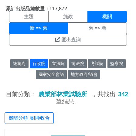
機關搜尋結果頁面
:::
累計出版品總數量：117,872
主題
施政
機關
新 => 舊
舊 => 新
匯出查詢
總統府
行政院
立法院
司法院
考試院
監察院
國家安全會議
地方政府/議會
目前分類：
農業部林業試驗所
，共找出
342
筆結果。
機關分類 展開/收合