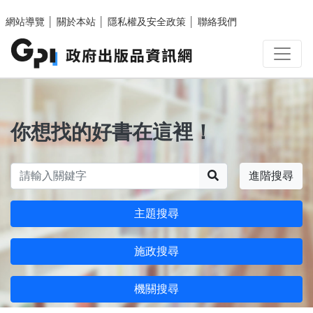
跳至主要內容區塊
網站導覽
│
關於本站
│
隱私權及安全政策
│
聯絡我們
你想找的好書在這裡！
搜尋
進階搜尋
主題搜尋
施政搜尋
機關搜尋