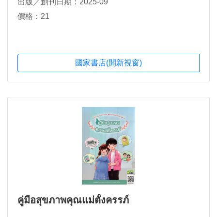
出版／創刊日期：2025-09
價格：21
國家書店(開新視窗)
คู่มือสุขภาพคุณแม่ตั้งครรภ์