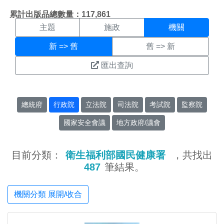
機關搜尋結果頁面
:::
累計出版品總數量：117,861
主題
施政
機關
新 => 舊
舊 => 新
匯出查詢
總統府
行政院
立法院
司法院
考試院
監察院
國家安全會議
地方政府/議會
目前分類：
衛生福利部國民健康署
，共找出
487
筆結果。
機關分類 展開/收合