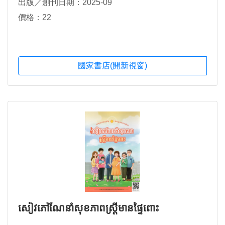
出版／創刊日期：2025-09
價格：22
國家書店(開新視窗)
សៀវភៅណែនាំសុខភាពស្ត្រីមានផ្ទៃពោះ