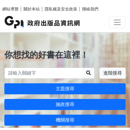
跳至主要內容區塊
網站導覽
│
關於本站
│
隱私權及安全政策
│
聯絡我們
你想找的好書在這裡！
搜尋
進階搜尋
主題搜尋
施政搜尋
機關搜尋