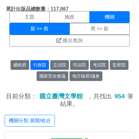
機關搜尋結果頁面
:::
累計出版品總數量：117,867
主題
施政
機關
新 => 舊
舊 => 新
匯出查詢
總統府
行政院
立法院
司法院
考試院
監察院
國家安全會議
地方政府/議會
目前分類：
國立臺灣文學館
，共找出
954
筆
結果。
機關分類 展開/收合