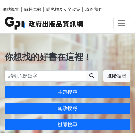
跳至主要內容區塊
網站導覽
│
關於本站
│
隱私權及安全政策
│
聯絡我們
你想找的好書在這裡！
搜尋
進階搜尋
主題搜尋
施政搜尋
機關搜尋