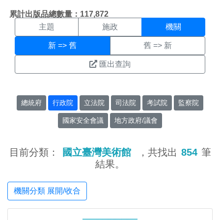
機關搜尋結果頁面
:::
累計出版品總數量：117,872
主題
施政
機關
新 => 舊
舊 => 新
匯出查詢
總統府
行政院
立法院
司法院
考試院
監察院
國家安全會議
地方政府/議會
目前分類：
國立臺灣美術館
，共找出
854
筆
結果。
機關分類 展開/收合