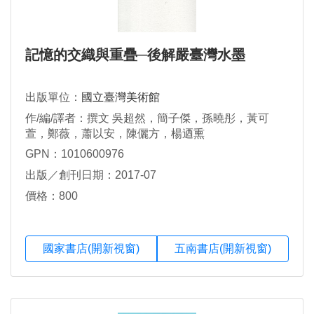
記憶的交織與重疊─後解嚴臺灣水墨
出版單位：
國立臺灣美術館
作/編/譯者：撰文 吳超然，簡子傑，孫曉彤，黃可
萱，鄭薇，蕭以安，陳儷方，楊迺熏
GPN：1010600976
出版／創刊日期：2017-07
價格：800
國家書店(開新視窗)
五南書店(開新視窗)