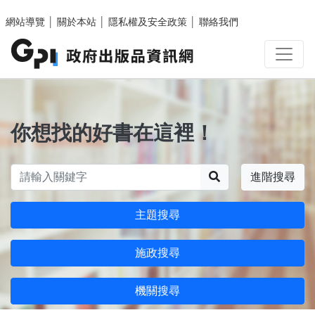
跳至主要內容區塊
網站導覽
│
關於本站
│
隱私權及安全政策
│
聯絡我們
你想找的好書在這裡！
搜尋
進階搜尋
主題搜尋
施政搜尋
機關搜尋