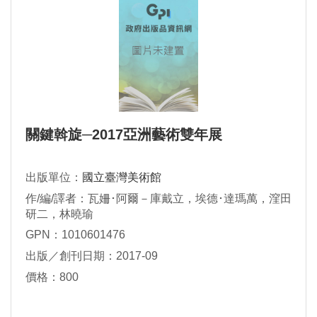
關鍵斡旋─2017亞洲藝術雙年展
出版單位：
國立臺灣美術館
作/編/譯者：瓦姍･阿爾－庫戴立，埃德･達瑪萬，漥田
研二，林曉瑜
GPN：1010601476
出版／創刊日期：2017-09
價格：800