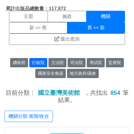
機關搜尋結果頁面
:::
累計出版品總數量：117,872
主題
施政
機關
新 => 舊
舊 => 新
匯出查詢
總統府
行政院
立法院
司法院
考試院
監察院
國家安全會議
地方政府/議會
目前分類：
國立臺灣美術館
，共找出
854
筆
結果。
機關分類 展開/收合