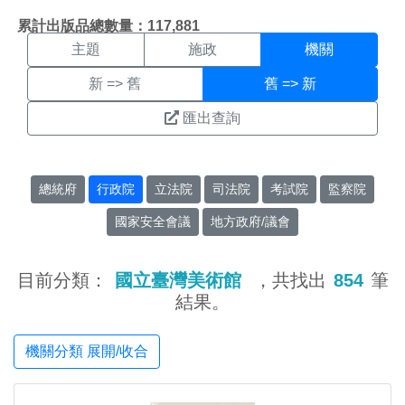
機關搜尋結果頁面
:::
累計出版品總數量：117,881
主題
施政
機關
新 => 舊
舊 => 新
匯出查詢
總統府
行政院
立法院
司法院
考試院
監察院
國家安全會議
地方政府/議會
目前分類：
國立臺灣美術館
，共找出
854
筆
結果。
機關分類 展開/收合