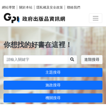
跳至主要內容區塊
網站導覽
│
關於本站
│
隱私權及安全政策
│
聯絡我們
你想找的好書在這裡！
搜尋
進階搜尋
主題搜尋
施政搜尋
機關搜尋