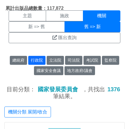
機關搜尋結果頁面
:::
累計出版品總數量：117,872
主題
施政
機關
新 => 舊
舊 => 新
匯出查詢
總統府
行政院
立法院
司法院
考試院
監察院
國家安全會議
地方政府/議會
目前分類：
國家發展委員會
，共找出
1376
筆結果。
機關分類 展開/收合