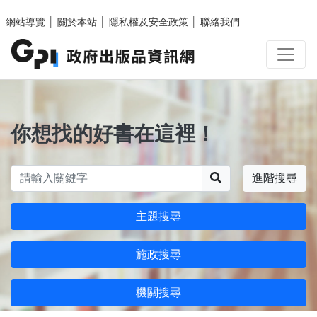
跳至主要內容區塊
網站導覽
│
關於本站
│
隱私權及安全政策
│
聯絡我們
你想找的好書在這裡！
搜尋
進階搜尋
主題搜尋
施政搜尋
機關搜尋