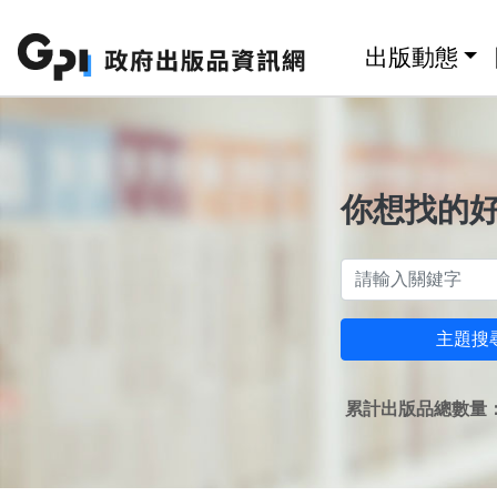
跳至主要內容區塊
:::
出版動態
你想找的
主題搜
累計出版品總數量：1