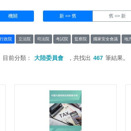
機關
新 => 舊
舊 => 新
行政院
立法院
司法院
考試院
監察院
國家安全會議
地
目前分類：
大陸委員會
，共找出
467
筆結果。