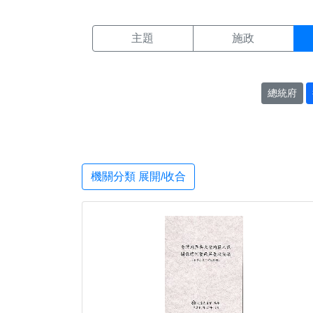
機關搜尋結果頁面
:::
主題
施政
總統府
機關分類 展開/收合