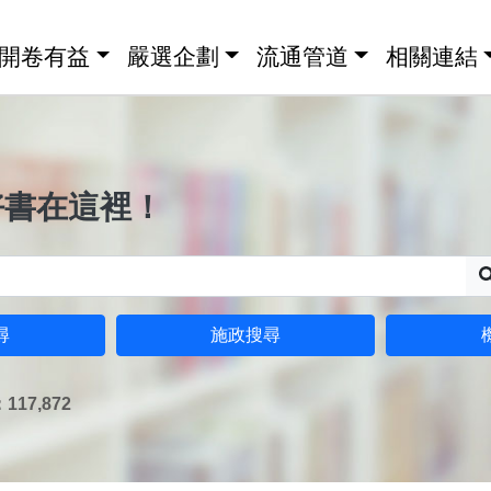
開卷有益
嚴選企劃
流通管道
相關連結
好書在這裡！
尋
施政搜尋
17,872