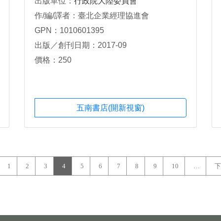
出版單位：
行政院大陸委員會
作/編/譯者：臺北企業經理協進會
GPN：1010601395
出版／創刊日期：2017-09
價格：250
五南書店(開新視窗)
1
2
3
4
5
6
7
8
9
10
…
下