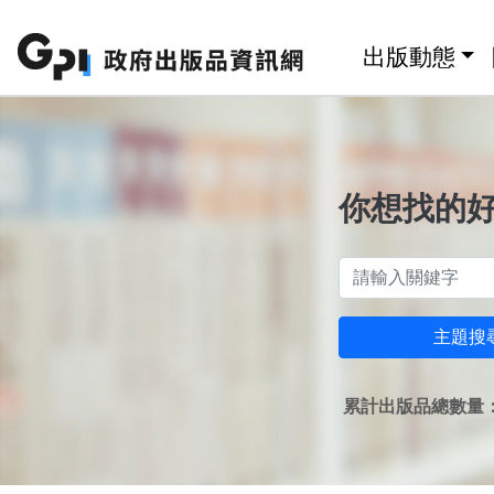
跳至主要內容區塊
:::
出版動態
你想找的
主題搜
累計出版品總數量：1