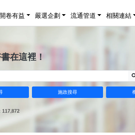
開卷有益
嚴選企劃
流通管道
相關連結
好書在這裡！
尋
施政搜尋
17,872