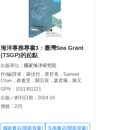
海洋事務專書3：臺灣Sea Grant
(TSGP)的起點
出版單位：
國家海洋研究院
作/編/譯者：嚴佳代，黃舒美，Samuel
Chan，蔡書旻，關百宸，廖君珮，陳又
嘉，劉文宏，吳祚任，謝泓諺，段文宏，王
GPN：1011301221
浩文，楊明哲，林寶安，范智明，張詠斌，
出版／創刊日期：2024-10
廖德裕，蕭仁傑
價格：225
國家書店(開新視窗)
五南書店(開新視窗)