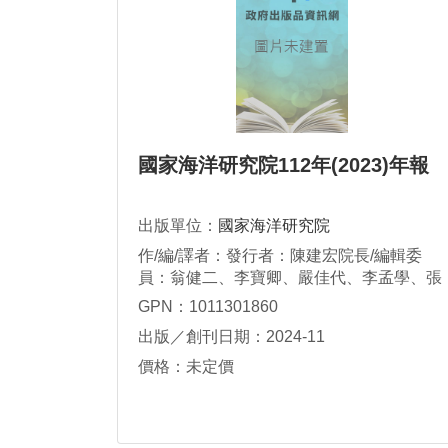
國家海洋研究院112年(2023)年報
出版單位：
國家海洋研究院
作/編/譯者：發行者：陳建宏院長/編輯委
員：翁健二、李寶卿、嚴佳代、李孟學、張
至維、廖建明、李謁霏、盛兆龍、宋慧美、
GPN：1011301860
張春敏/執行編輯：綜合規劃及人力培訓中心
出版／創刊日期：2024-11
研究員 胡誠友/編輯團隊：戴楷徽、李寶
卿、陳宜暄、李伊蕙、邱意玲、蘇育嫻、許
價格：未定價
慧蘭