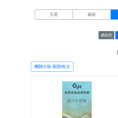
機關搜尋結果頁面
:::
主題
施政
總統府
機關分類 展開/收合