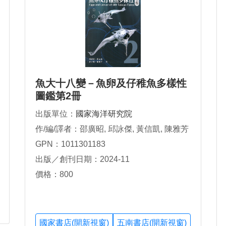
魚大十八變－魚卵及仔稚魚多樣性
圖鑑第2冊
出版單位：
國家海洋研究院
作/編/譯者：邵廣昭, 邱詠傑, 黃信凱, 陳雅芳
GPN：1011301183
出版／創刊日期：2024-11
價格：800
國家書店(開新視窗)
五南書店(開新視窗)