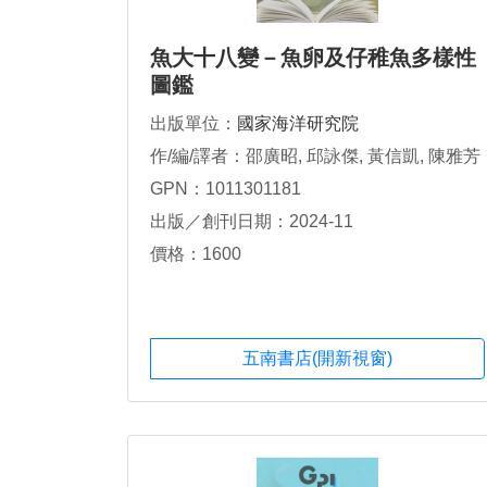
魚大十八變－魚卵及仔稚魚多樣性
圖鑑
出版單位：
國家海洋研究院
作/編/譯者：邵廣昭, 邱詠傑, 黃信凱, 陳雅芳
GPN：1011301181
出版／創刊日期：2024-11
價格：1600
五南書店(開新視窗)