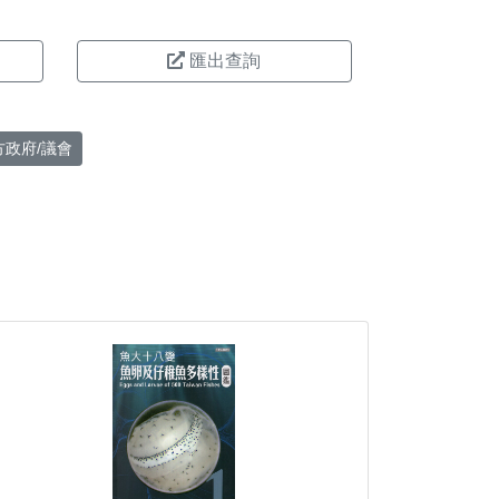
匯出查詢
方政府/議會
。