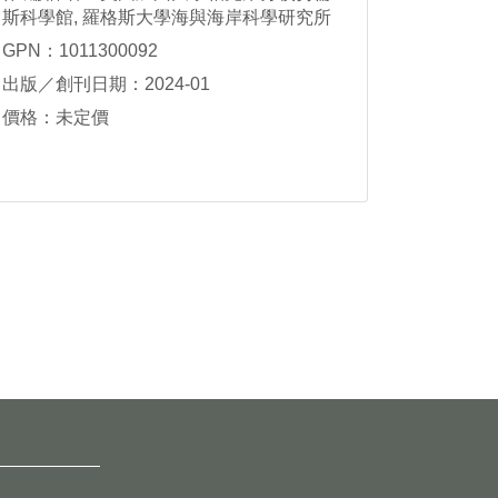
斯科學館, 羅格斯大學海與海岸科學研究所
[作]; 李弘善, 周品翔, 邱憶群, 李倢璇翻譯
GPN：1011300092
出版／創刊日期：2024-01
價格：未定價