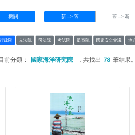
機關
新 => 舊
舊 => 新
行政院
立法院
司法院
考試院
監察院
國家安全會議
地
目前分類：
國家海洋研究院
，共找出
78
筆結果