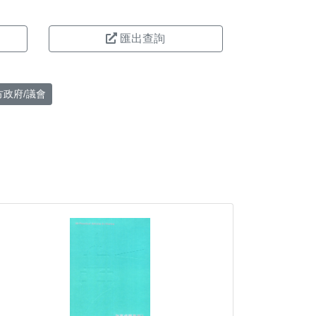
匯出查詢
方政府/議會
。