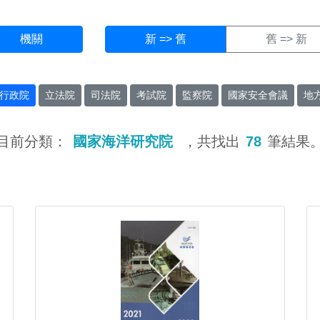
機關
新 => 舊
舊 => 新
行政院
立法院
司法院
考試院
監察院
國家安全會議
地
目前分類：
國家海洋研究院
，共找出
78
筆結果