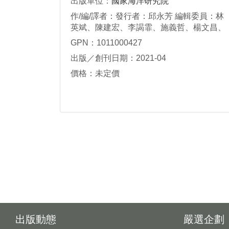
出版單位：
國家海洋研究院
作/編/譯者：發行者：邱永芳 編輯委員：林
英斌、陳建宏、李謁霏、施義哲、楊文昌、
張至維、廖建明 執行編輯：綜合規劃及人力
GPN：1011000427
培訓中心 研究員 胡誠友 編輯團隊：連庭
出版／創刊日期：2021-04
瑜、戴楷徽、吳欣儒、陳宜暄、鄭明宏、邱
意玲、曾雯雯、許慧蘭
價格：未定價
出版動態
嚴選企劃