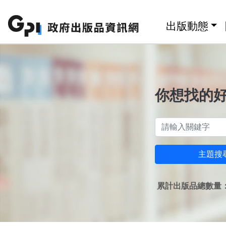
跳至主要內容區塊
:::
出版動態
你想找的
主題搜
累計出版品總數量：1