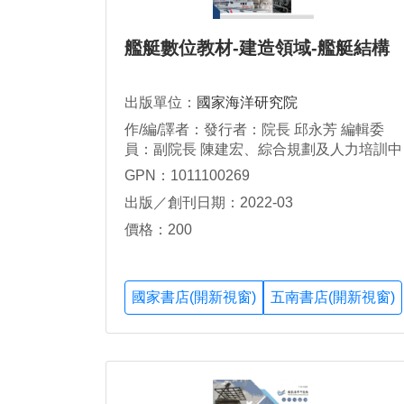
艦艇數位教材-建造領域-艦艇結構
出版單位：
國家海洋研究院
作/編/譯者：發行者：院長 邱永芳 編輯委
員：副院長 陳建宏、綜合規劃及人力培訓中
心主任 施義哲 執行編輯：綜合規劃及人力
GPN：1011100269
培訓中心研究員 胡誠友 編輯團隊：海巡署
出版／創刊日期：2022-03
艦隊分署 技正黃棋模 高雄市造船技師公會
理事長 扶正、秘書 吳逸苓 成功大學 教授 邵
價格：200
揮洲、推廣中心主任 辛致煒、助教 吳沂臻
國家書店(開新視窗)
五南書店(開新視窗)