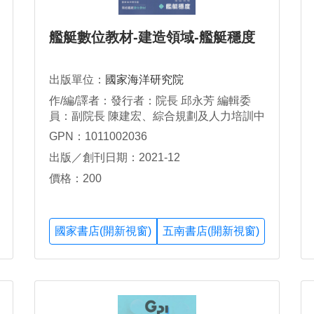
艦艇數位教材-建造領域-艦艇穩度
出版單位：
國家海洋研究院
作/編/譯者：發行者：院長 邱永芳 編輯委
員：副院長 陳建宏、綜合規劃及人力培訓中
心主任 施義哲 執行編輯：綜合規劃及人力
GPN：1011002036
培訓中心研究員 胡誠友 編輯團隊：海巡署
出版／創刊日期：2021-12
艦隊分署 技正黃棋模 高雄市造船技師公會
理事長 扶正、秘書 吳逸苓 成功大學 教授 邵
價格：200
揮洲、推廣中心主任 辛致煒、助教 吳沂臻
國家書店(開新視窗)
五南書店(開新視窗)