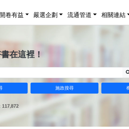
開卷有益
嚴選企劃
流通管道
相關連結
好書在這裡！
尋
施政搜尋
17,872