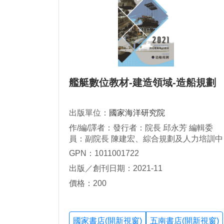
艦艇數位教材-建造領域-造船規劃
出版單位：
國家海洋研究院
作/編/譯者：發行者：院長 邱永芳 編輯委
員：副院長 陳建宏、綜合規劃及人力培訓中
心主任 施義哲 執行編輯：綜合規劃及人力
GPN：1011001722
培訓中心研究員 胡誠友 編輯團隊：海巡署
出版／創刊日期：2021-11
艦隊分署 技正黃棋模 高雄市造船技師公會
理事長 扶正、秘書 吳逸苓 成功大學 教授 邵
價格：200
揮洲、推廣中心主任 辛致煒、助教 吳沂臻
國家書店(開新視窗)
五南書店(開新視窗)