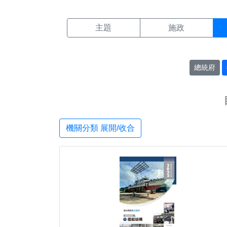
機關搜尋結果頁面
:::
主題
施政
總統府
機關分類 展開/收合