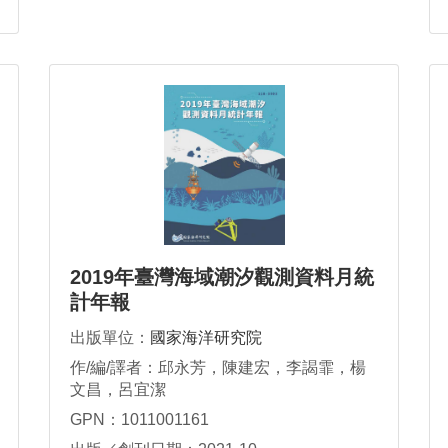
2019年臺灣海域潮汐觀測資料月統
計年報
出版單位：
國家海洋研究院
作/編/譯者：邱永芳，陳建宏，李謁霏，楊
文昌，呂宜潔
GPN：1011001161