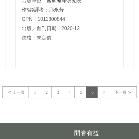
出版單位：
國家海洋研究院
作/編/譯者：邱永芳
GPN：1011300844
出版／創刊日期：2020-12
價格：未定價
上一頁
1
2
3
4
5
6
7
下一頁
開卷有益