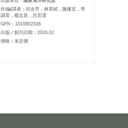
出版單位：
國家海洋研究院
作/編/譯者：邱永芳，林英斌，陳建宏，李
謁霏，楊文昌，呂宜潔
GPN：1010902326
出版／創刊日期：2020-12
價格：未定價