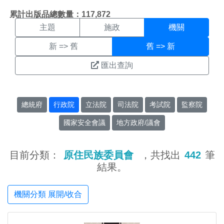
機關搜尋結果頁面
:::
累計出版品總數量：117,872
主題
施政
機關
新 => 舊
舊 => 新
匯出查詢
總統府
行政院
立法院
司法院
考試院
監察院
國家安全會議
地方政府/議會
目前分類：
原住民族委員會
，共找出
442
筆
結果。
機關分類 展開/收合