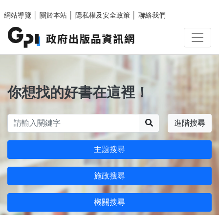
跳至主要內容區塊
網站導覽
│
關於本站
│
隱私權及安全政策
│
聯絡我們
你想找的好書在這裡！
搜尋
進階搜尋
主題搜尋
施政搜尋
機關搜尋