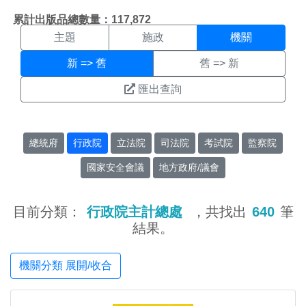
機關搜尋結果頁面
:::
累計出版品總數量：117,872
主題
施政
機關
新 => 舊
舊 => 新
匯出查詢
總統府
行政院
立法院
司法院
考試院
監察院
國家安全會議
地方政府/議會
目前分類：
行政院主計總處
，共找出
640
筆
結果。
機關分類 展開/收合