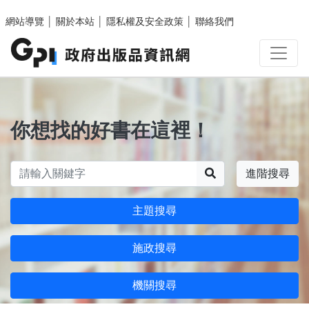
跳至主要內容區塊
網站導覽
│
關於本站
│
隱私權及安全政策
│
聯絡我們
你想找的好書在這裡！
搜尋
進階搜尋
主題搜尋
施政搜尋
機關搜尋