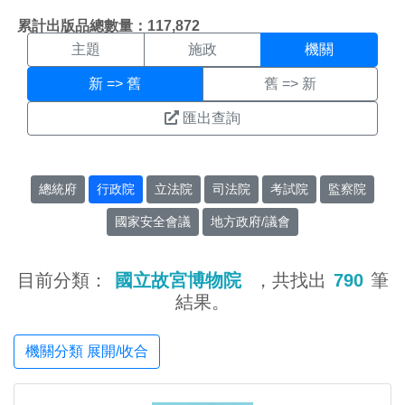
機關搜尋結果頁面
:::
累計出版品總數量：117,872
主題
施政
機關
新 => 舊
舊 => 新
匯出查詢
總統府
行政院
立法院
司法院
考試院
監察院
國家安全會議
地方政府/議會
目前分類：
國立故宮博物院
，共找出
790
筆
結果。
機關分類 展開/收合