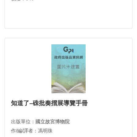
知道了–硃批奏摺展導覽手冊
出版單位：
國立故宮博物院
作/編/譯者：馮明珠