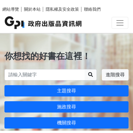
跳至主要內容區塊
網站導覽
│
關於本站
│
隱私權及安全政策
│
聯絡我們
你想找的好書在這裡！
搜尋
進階搜尋
主題搜尋
施政搜尋
機關搜尋