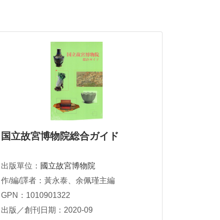
国立故宮博物院総合ガイド
出版單位：
國立故宮博物院
作/編/譯者：黃永泰、余佩瑾主編
GPN：1010901322
出版／創刊日期：2020-09