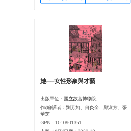
她──女性形象與才藝
出版單位：
國立故宮博物院
作/編/譯者：劉芳如、何炎全、鄭淑方、張
華芝
GPN：1010901351