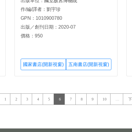
出版單位：
國立故宮博物院
作/編/譯者：劉宇珍
GPN：1010900780
出版／創刊日期：2020-07
價格：950
國家書店(開新視窗)
五南書店(開新視窗)
1
2
3
4
5
6
7
8
9
10
…
下