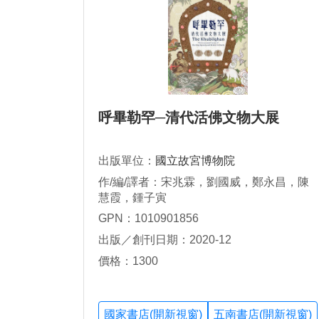
呼畢勒罕─清代活佛文物大展
出版單位：
國立故宮博物院
作/編/譯者：宋兆霖，劉國威，鄭永昌，陳
慧霞，鍾子寅
GPN：1010901856
出版／創刊日期：2020-12
價格：1300
國家書店(開新視窗)
五南書店(開新視窗)