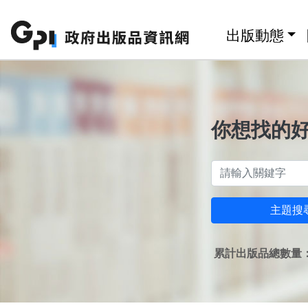
跳至主要內容區塊
:::
出版動態
你想找的
主題搜
累計出版品總數量：1