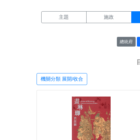
機關搜尋結果頁面
:::
主題
施政
總統府
機關分類 展開/收合