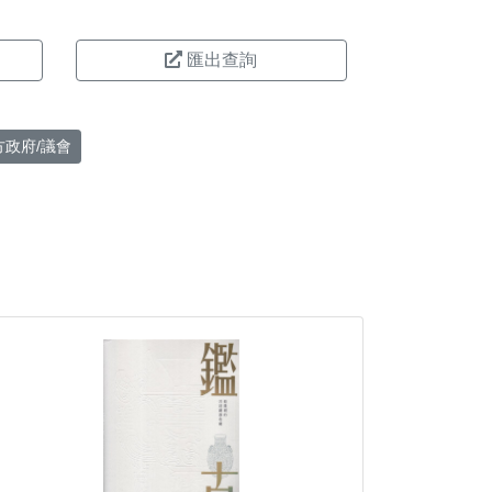
匯出查詢
方政府/議會
。