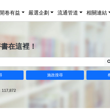
開卷有益
嚴選企劃
流通管道
相關連結
好書在這裡！
尋
施政搜尋
17,872