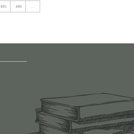
495
496
…