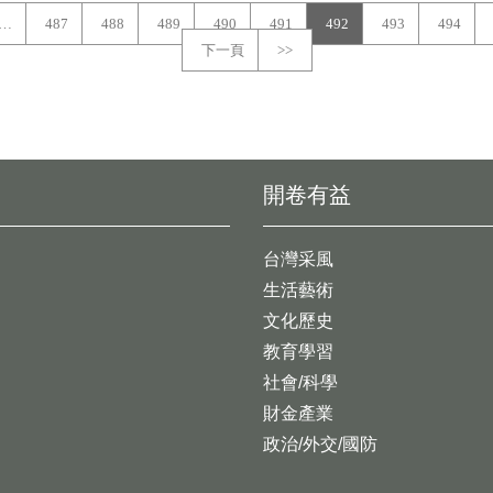
…
487
488
489
490
491
492
493
494
下一頁
>>
開卷有益
台灣采風
生活藝術
文化歷史
教育學習
社會/科學
財金產業
政治/外交/國防