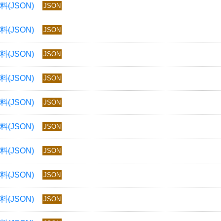
JSON
JSON
JSON
JSON
JSON
JSON
JSON
JSON
JSON