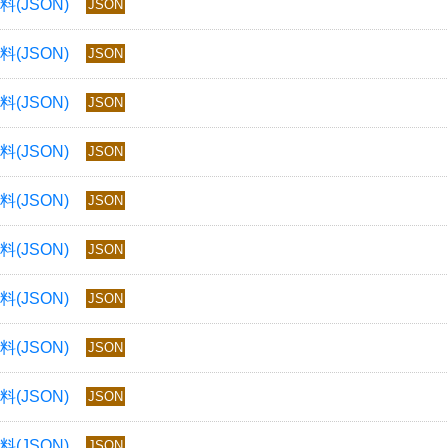
JSON
JSON
JSON
JSON
JSON
JSON
JSON
JSON
JSON
JSON