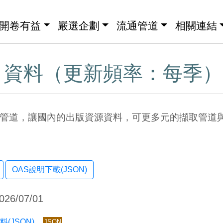
開卷有益
嚴選企劃
流通管道
相關連結
目資料（更新頻率：每季）
管道，讓國內的出版資源資料，可更多元的擷取管道
OAS說明下載(JSON)
6/07/01
JSON