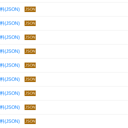
JSON
JSON
JSON
JSON
JSON
JSON
JSON
JSON
JSON