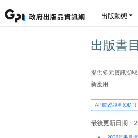
跳至主要內容區塊
:::
出版動態
:::
出版書
提供多元資訊擷取
新應用
最後更新日期：202