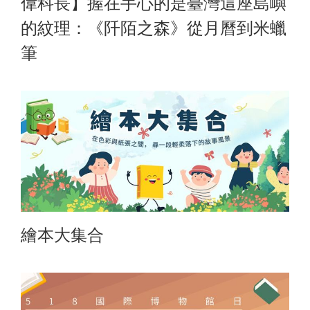
偉科長】握在手心的是臺灣這座島嶼
的紋理：《阡陌之森》從月曆到米蠟
筆
繪本大集合