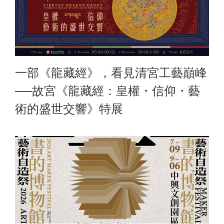
一部《龍藏經》，看見清宮工藝巔峰
──故宮《龍藏經：皇權・信仰・藝
術的盛世交響》特展