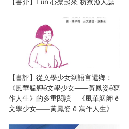
【書介】Fun 心寮起來 枋寮漁人誌
【書評】從文學少女到語言還鄉：
《風華艋舺ê文學少女——黃鳳姿ê寫
作人生》的多重閱讀__《風華艋舺 ê
文學少女——黃鳳姿 ê 寫作人生》