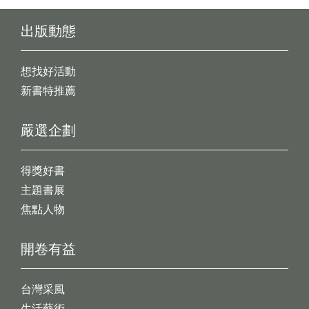
出版動態
想找好活動
新書特推薦
嚴選企劃
得獎好書
主題書展
焦點人物
開卷有益
台灣采風
生活藝術