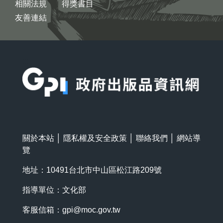
相關法規
得獎書目
友善連結
:::
關於本站
│
隱私權及安全政策
│
聯絡我們
│
網站導
覽
地址：10491台北市中山區松江路209號
指導單位：文化部
客服信箱：
gpi@moc.gov.tw