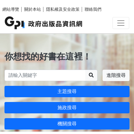
跳至主要內容區塊
網站導覽
│
關於本站
│
隱私權及安全政策
│
聯絡我們
你想找的好書在這裡！
搜尋
進階搜尋
主題搜尋
施政搜尋
機關搜尋