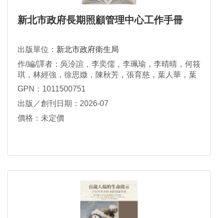
新北市政府長期照顧管理中心工作手冊
出版單位：
新北市政府衛生局
作/編/譯者：吳泠諠，李奕儒，李珮瑜，李晴晴，何筱
琪，林經強，徐思媺，陳秋芳，張育慈，葉人華，葉
舒嫻，趙蒨萍，鄭蓓茹，劉柏廷，盧鈺茹，藍天祺，
GPN：1011500751
謝至威，謝芷芹，蕭雲璟
出版／創刊日期：2026-07
價格：未定價