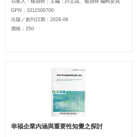
召集人：楊淵韓；主編：許志成、楊淵韓 編輯委員
（依姓氏筆劃排序）：王培寧、王文甫、王牧羣、官
GPN：1011500700
怡君、李貽恒、李佳儒、李宜蓉、李剛伯、沈峯慶、
出版／創刊日期：2026-06
杜業豐、吳秉勳、林佳淩、林憶婷、林時逸、林詠
萱、周美鵑、曾建中、洪煒斌、侯羿州、高伊慧、陳
價格：250
涵栩、陳思綺、陳龍、陳滄山、陳人豪、陳亮宇、陳
嘉泓、張獻元、張凱茗、張家銘、梁志光、程郁文、
黃立楷、黃玲鈞、黃欽威、黃尙志、劉建良、劉慕
恩、劉虹余、楊淵韓、廖瑀、鄭智銘、嚴愛文
幸福企業內涵與重要性知覺之探討