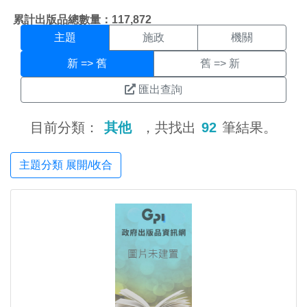
主題搜尋結果頁面
:::
累計出版品總數量：117,872
主題
施政
機關
新 => 舊
舊 => 新
匯出查詢
目前分類：
其他
，共找出
92
筆結果。
主題分類 展開/收合