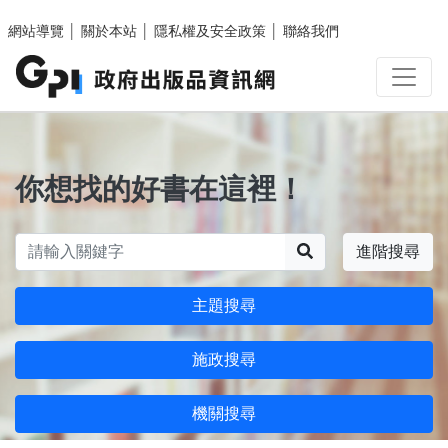
跳至主要內容區塊
網站導覽
│
關於本站
│
隱私權及安全政策
│
聯絡我們
你想找的好書在這裡！
搜尋
進階搜尋
主題搜尋
施政搜尋
機關搜尋