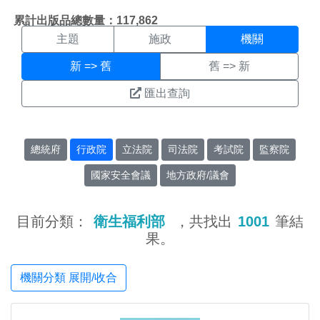
機關搜尋結果頁面
:::
累計出版品總數量：117,862
主題
施政
機關
新 => 舊
舊 => 新
匯出查詢
總統府
行政院
立法院
司法院
考試院
監察院
國家安全會議
地方政府/議會
目前分類：
衛生福利部
，共找出
1001
筆結
果。
機關分類 展開/收合