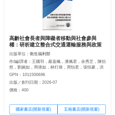
高齡社會長者與障礙者移動與社會參與
權：研析建立整合式交通運輸服務與政策
出版單位：
衛生福利部
作/編/譯者：王國羽，嚴嘉楓，潘佩君，余秀芷，陳怡
然，劉婉如，周倩如，林灯偉，周怡君，張恒豪，洪
惠芬，吳玉琴，呂朝賢，侯勝宗，胡佳嵐，張勝雄，
GPN：1011500696
許佐夫，陳明里，陳菀蕙，薛開雯，鐘彥彬
出版／創刊日期：2026-07
價格：400
國家書店(開新視窗)
五南書店(開新視窗)