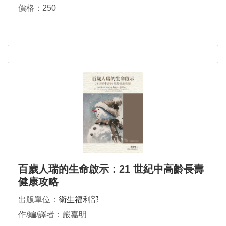
萱、周美鵑、曾建中、洪煒斌、侯羿州、高伊慧、陳
價格：250
涵栩、陳思綺、陳龍、陳滄山、陳人豪、陳亮宇、陳
嘉泓、張獻元、張凱茗、張家銘、梁志光、程郁文、
黃立楷、黃玲鈞、黃欽威、黃尙志、劉建良、劉慕
恩、劉虹余、楊淵韓、廖瑀、鄭智銘、嚴愛文
百歲人瑞的生命啟示：21 世紀中高齡長壽
健康攻略
出版單位：
衛生福利部
作/編/譯者：嚴嘉明