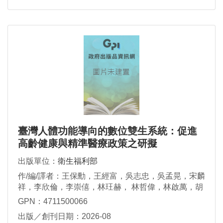
臺灣人體功能導向的數位雙生系統：促進
高齡健康與精準醫療政策之研擬
出版單位：
衛生福利部
作/編/譯者：王保勳，王經富，吳志忠，吳孟晃，宋麟
祥，李欣倫，李崇僖，林玨赫， 林哲偉，林啟萬，胡
紀平，唐國豪，馬惠明，張傳育，許志成，許明暉，
GPN：4711500066
陳右頴，陳宏益，陳秀熙，陳芃婷，陳怡樺，陳家
出版／創刊日期：2026-08
進，陳瑞杰，陳鋕雄， 陳震宇，曾瑋莉，黃群耀，楊