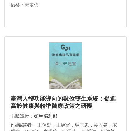
培珊，楊雅惠，廖倫德，劉建良，鄭憲宗， 賴甫誌，
價格：未定價
謝邦昌，羅友聲
臺灣人體功能導向的數位雙生系統：促進
高齡健康與精準醫療政策之研擬
出版單位：
衛生福利部
作/編/譯者： 王保勳，王經富，吳志忠，吳孟晃，宋