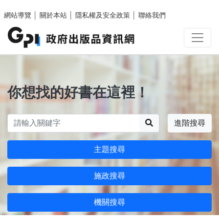
跳至主要內容區塊
網站導覽
│
關於本站
│
隱私權及安全政策
│
聯絡我們
你想找的好書在這裡！
搜尋
進階搜尋
主題搜尋
施政搜尋
機關搜尋