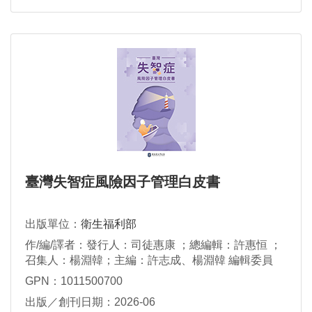
臺灣失智症風險因子管理白皮書
出版單位：
衛生福利部
作/編/譯者：發行人：司徒惠康 ；總編輯：許惠恒 ；
召集人：楊淵韓；主編：許志成、楊淵韓 編輯委員
（依姓氏筆劃排序）：王培寧、王文甫、王牧羣、官
GPN：1011500700
怡君、李貽恒、李佳儒、李宜蓉、李剛伯、沈峯慶、
出版／創刊日期：2026-06
杜業豐、吳秉勳、林佳淩、林憶婷、林時逸、林詠