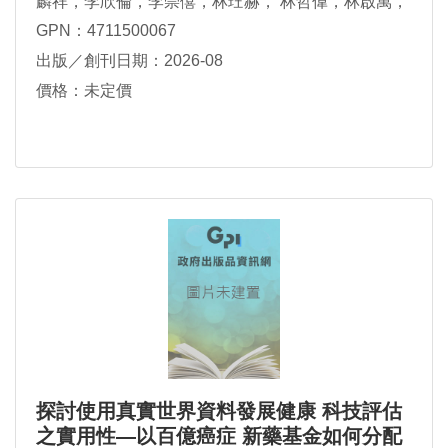
麟祥，李欣倫，李崇僖，林玨赫， 林哲偉，林啟萬，
胡紀平，唐國豪，馬惠明，張傳育，許志成，許明
GPN：4711500067
暉， 陳右頴，陳宏益，陳秀熙，陳芃婷，陳怡樺，陳
出版／創刊日期：2026-08
家進，陳瑞杰，陳鋕雄， 陳震宇，曾瑋莉，黃群耀，
楊培珊，楊雅惠，廖倫德，劉建良，鄭憲宗， 賴甫
價格：未定價
誌，謝邦昌，羅友聲
探討使用真實世界資料發展健康 科技評估
之實用性—以百億癌症 新藥基金如何分配