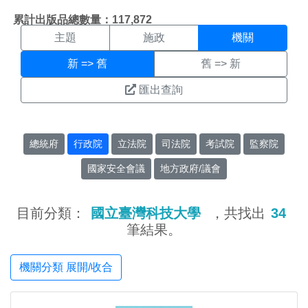
機關搜尋結果頁面
:::
累計出版品總數量：117,872
主題
施政
機關
新 => 舊
舊 => 新
匯出查詢
總統府
行政院
立法院
司法院
考試院
監察院
國家安全會議
地方政府/議會
目前分類：
國立臺灣科技大學
，共找出
34
筆結果。
機關分類 展開/收合