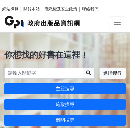
跳至主要內容區塊
網站導覽
│
關於本站
│
隱私權及安全政策
│
聯絡我們
你想找的好書在這裡！
搜尋
進階搜尋
主題搜尋
施政搜尋
機關搜尋