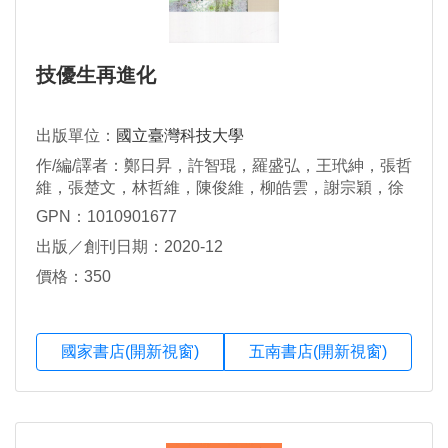
技優生再進化
出版單位：
國立臺灣科技大學
作/編/譯者：鄭日昇，許智琨，羅盛弘，王玳紳，張哲
維，張楚文，林哲維，陳俊維，柳皓雲，謝宗穎，徐
志宏，吳慶安，張榮恩，張哲瑋，林靖芳，郭訓佑，
GPN：1010901677
施宇晟，吳冠伯，何嘉翔，何慶軒，闕柏陽，雷智宏
出版／創刊日期：2020-12
價格：350
國家書店(開新視窗)
五南書店(開新視窗)