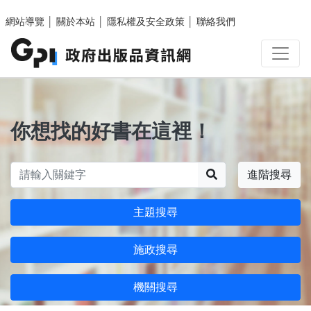
跳至主要內容區塊
網站導覽
│
關於本站
│
隱私權及安全政策
│
聯絡我們
你想找的好書在這裡！
搜尋
進階搜尋
主題搜尋
施政搜尋
機關搜尋