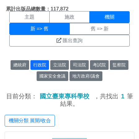
機關搜尋結果頁面
:::
累計出版品總數量：117,872
主題
施政
機關
新 => 舊
舊 => 新
匯出查詢
總統府
行政院
立法院
司法院
考試院
監察院
國家安全會議
地方政府/議會
目前分類：
國立臺東專科學校
，共找出
1
筆
結果。
機關分類 展開/收合