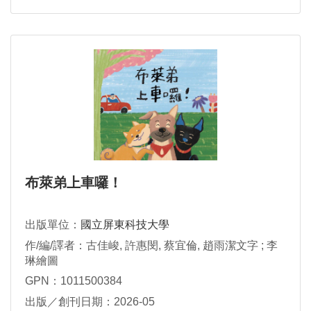
布萊弟上車囉！
出版單位：
國立屏東科技大學
作/編/譯者：古佳峻, 許惠閔, 蔡宜倫, 趙雨潔文字 ; 李
琳繪圖
GPN：1011500384
出版／創刊日期：2026-05