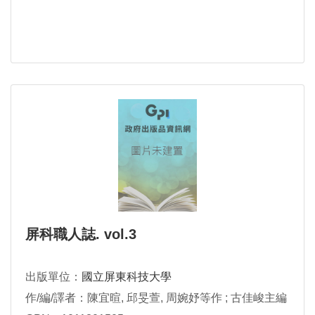
屏科職人誌. vol.3
出版單位：
國立屏東科技大學
作/編/譯者：陳宜暄, 邱旻萱, 周婉妤等作 ; 古佳峻主編