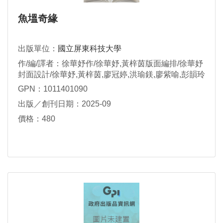
魚塭奇緣
出版單位：
國立屏東科技大學
作/編/譯者：徐華妤作/徐華妤,黃梓茵版面編排/徐華妤
封面設計/徐華妤,黃梓茵,廖冠婷,洪瑜鎂,廖紫喻,彭韻玲
文案採集/黃梓茵責任編輯/陳俐君總編輯
GPN：1011401090
出版／創刊日期：2025-09
價格：480