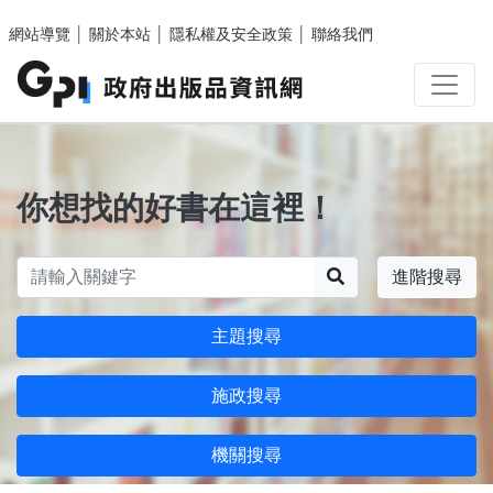
跳至主要內容區塊
網站導覽
│
關於本站
│
隱私權及安全政策
│
聯絡我們
你想找的好書在這裡！
搜尋
進階搜尋
主題搜尋
施政搜尋
機關搜尋