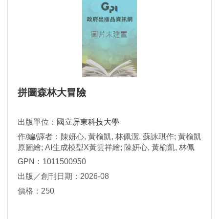
拼圖森林大冒險
出版單位：
國立屏東科技大學
作/編/譯者：陳妍心, 黃榆凱, 林佩潔, 蘇詠琪作; 黃榆凱
原圖繪; AI生成模型X黃雲祥繪; 陳妍心, 黃榆凱, 林佩
潔, 蘇詠琪調校; 何美花翻譯
GPN：1011500950
出版／創刊日期：2026-08
價格：250