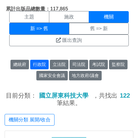
機關搜尋結果頁面
:::
累計出版品總數量：117,865
主題
施政
機關
新 => 舊
舊 => 新
匯出查詢
總統府
行政院
立法院
司法院
考試院
監察院
國家安全會議
地方政府/議會
目前分類：
國立屏東科技大學
，共找出
122
筆結果。
機關分類 展開/收合