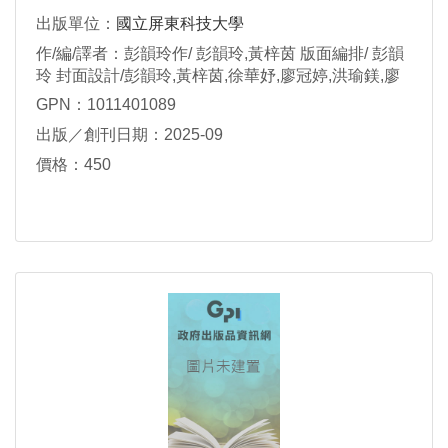
出版單位：
國立屏東科技大學
作/編/譯者：彭韻玲作/ 彭韻玲,黃梓茵 版面編排/ 彭韻
玲 封面設計/彭韻玲,黃梓茵,徐華妤,廖冠婷,洪瑜鎂,廖
紫喻文案採集/黃梓茵責任編輯/陳俐君總編輯
GPN：1011401089
出版／創刊日期：2025-09
價格：450