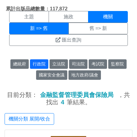
機關搜尋結果頁面
:::
累計出版品總數量：117,872
主題
施政
機關
新 => 舊
舊 => 新
匯出查詢
總統府
行政院
立法院
司法院
考試院
監察院
國家安全會議
地方政府/議會
目前分類：
金融監督管理委員會保險局
，共
找出
4
筆結果。
機關分類 展開/收合