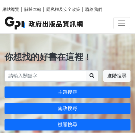
跳至主要內容區塊
網站導覽
│
關於本站
│
隱私權及安全政策
│
聯絡我們
你想找的好書在這裡！
搜尋
進階搜尋
主題搜尋
施政搜尋
機關搜尋