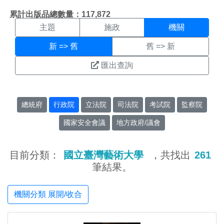
機關搜尋結果頁面
:::
累計出版品總數量：117,872
主題
施政
機關
新 => 舊
舊 => 新
匯出查詢
總統府
行政院
立法院
司法院
考試院
監察院
國家安全會議
地方政府/議會
目前分類：
國立臺灣藝術大學
，共找出
261
筆結果。
機關分類 展開/收合