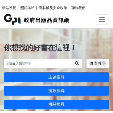
跳至主要內容區塊
網站導覽
│
關於本站
│
隱私權及安全政策
│
聯絡我們
你想找的好書在這裡！
搜尋
進階搜尋
主題搜尋
施政搜尋
機關搜尋