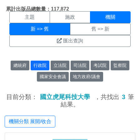
機關搜尋結果頁面
:::
累計出版品總數量：117,872
主題
施政
機關
新 => 舊
舊 => 新
匯出查詢
總統府
行政院
立法院
司法院
考試院
監察院
國家安全會議
地方政府/議會
目前分類：
國立虎尾科技大學
，共找出
3
筆
結果。
機關分類 展開/收合