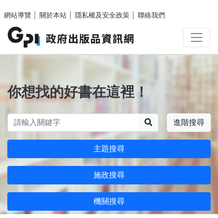
跳至主要內容區塊
網站導覽
│
關於本站
│
隱私權及安全政策
│
聯絡我們
你想找的好書在這裡！
搜尋
進階搜尋
主題搜尋
施政搜尋
機關搜尋