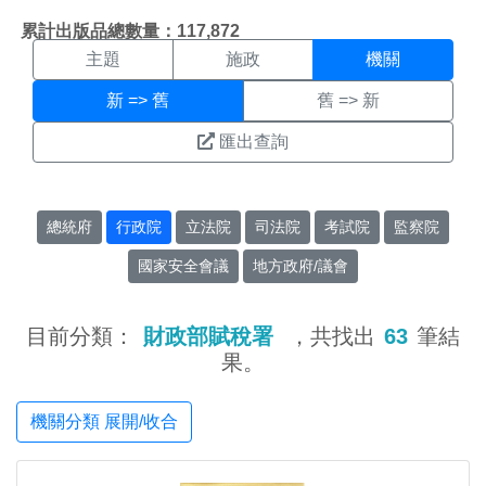
機關搜尋結果頁面
:::
累計出版品總數量：117,872
主題
施政
機關
新 => 舊
舊 => 新
匯出查詢
總統府
行政院
立法院
司法院
考試院
監察院
國家安全會議
地方政府/議會
目前分類：
財政部賦稅署
，共找出
63
筆結
果。
機關分類 展開/收合