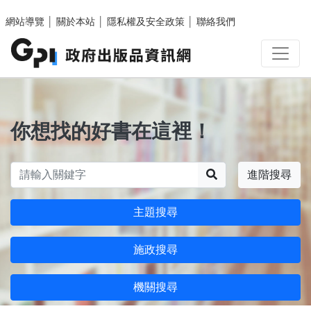
跳至主要內容區塊
網站導覽
│
關於本站
│
隱私權及安全政策
│
聯絡我們
你想找的好書在這裡！
搜尋
進階搜尋
主題搜尋
施政搜尋
機關搜尋