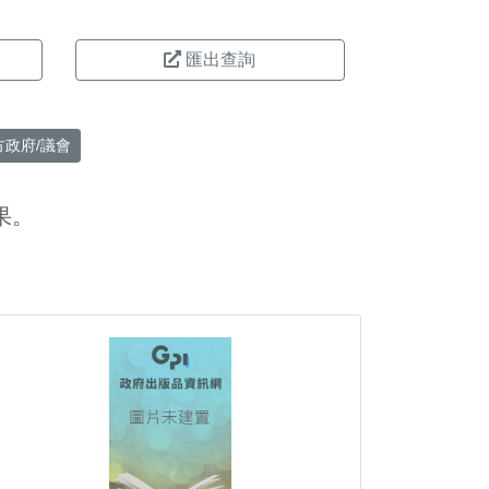
匯出查詢
方政府/議會
果。