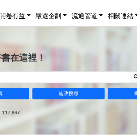
開卷有益
嚴選企劃
流通管道
相關連結
好書在這裡！
尋
施政搜尋
17,867