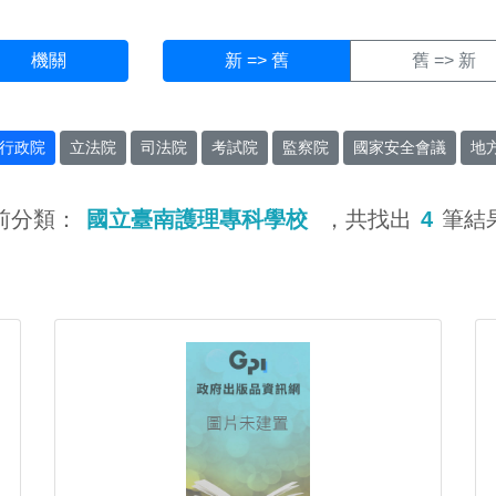
機關
新 => 舊
舊 => 新
行政院
立法院
司法院
考試院
監察院
國家安全會議
地
前分類：
國立臺南護理專科學校
，共找出
4
筆結