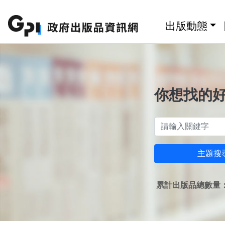
跳至主要內容區塊
:::
出版動態
你想找的
主題搜
累計出版品總數量：1