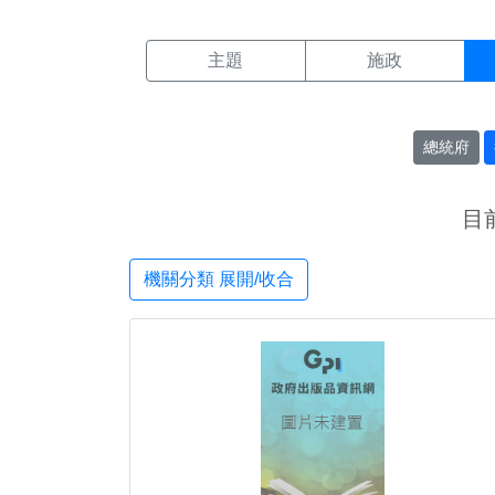
機關搜尋結果頁面
:::
主題
施政
總統府
目
機關分類 展開/收合