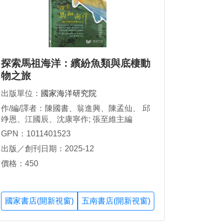
探索馬祖海洋：繽紛魚類與底棲動
物之旅
出版單位：
國家海洋研究院
作/編/譯者：陳國書、翁進興、陳孟仙、 邱
竫恩、江國辰、沈康寧作; 張至維主編
GPN：1011401523
出版／創刊日期：2025-12
價格：450
國家書店(開新視窗)
五南書店(開新視窗)