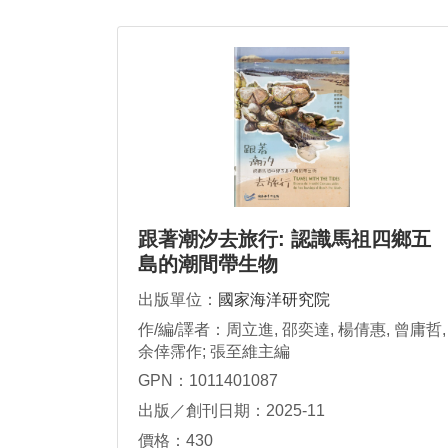
跟著潮汐去旅行: 認識馬祖四鄉五
島的潮間帶生物
出版單位：
國家海洋研究院
作/編/譯者：周立進, 邵奕達, 楊倩惠, 曾庸哲,
余倖霈作; 張至維主編
GPN：1011401087
出版／創刊日期：2025-11
價格：430