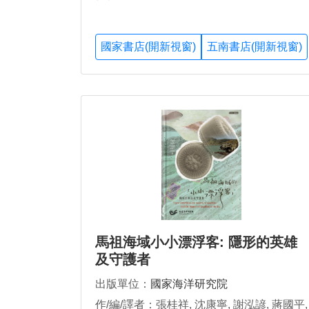
國家書店(開新視窗)
五南書店(開新視窗)
馬祖海域小小漂浮客: 隱形的英雄
及守護者
出版單位：
國家海洋研究院
作/編/譯者：張桂祥, 沈康寧, 謝泓諺, 蔣國平,