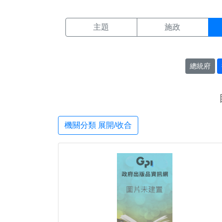
機關搜尋結果頁面
:::
主題
施政
總統府
機關分類 展開/收合