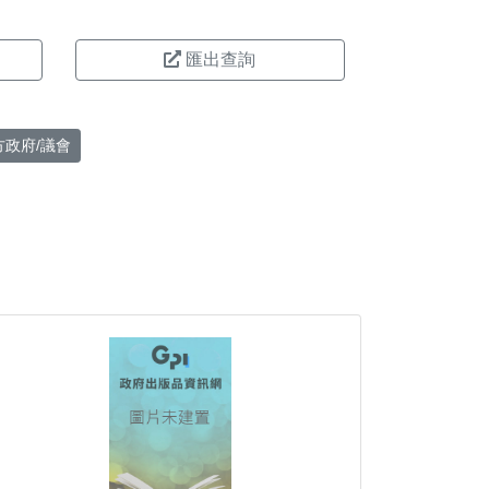
匯出查詢
方政府/議會
。