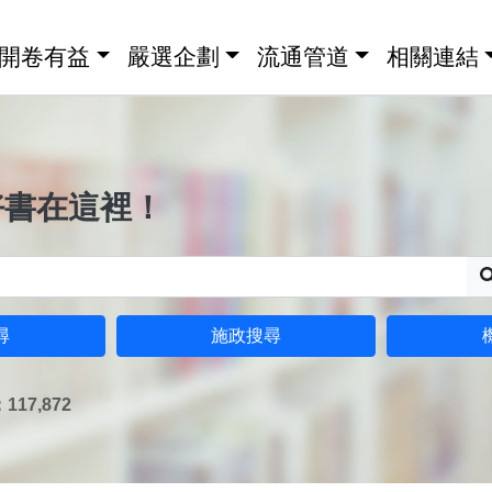
開卷有益
嚴選企劃
流通管道
相關連結
好書在這裡！
尋
施政搜尋
17,872