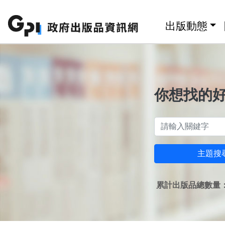
跳至主要內容區塊
:::
出版動態
你想找的
主題搜
累計出版品總數量：1