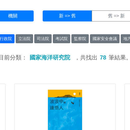
機關
新 => 舊
舊 => 新
行政院
立法院
司法院
考試院
監察院
國家安全會議
地
目前分類：
國家海洋研究院
，共找出
78
筆結果