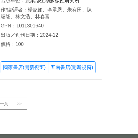
出版單位：
農業部生物多樣性研究所
作/編/譯者：楊懿如、李承恩、朱有田、陳
賜隆、林文浩、林春富
GPN：1011301640
出版／創刊日期：2024-12
價格：100
國家書店(開新視窗)
五南書店(開新視窗)
一頁
>>