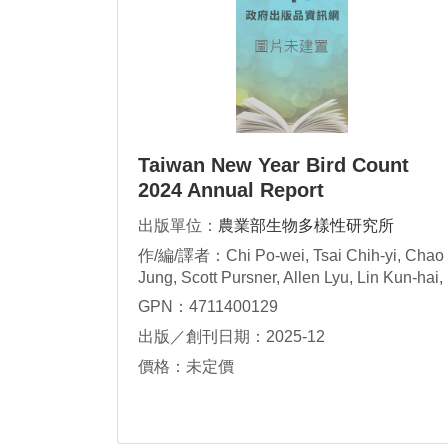
Taiwan New Year Bird Count
2024 Annual Report
出版單位：
農業部生物多樣性研究所
作/編/譯者：Chi Po-wei, Tsai Chih-yi, Chao
Jung, Scott Pursner, Allen Lyu, Lin Kun-hai,
Chiang Kung-kuo, Lin Ruey-shing, Lin Da-
GPN：4711400129
li
出版／創刊日期：2025-12
價格：未定價