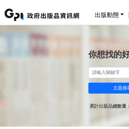
跳至主要內容區塊
:::
出版動態
你想找的
主題搜
累計出版品總數量：1