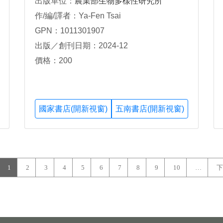
出版單位：
農業部生物多樣性研究所
作/編/譯者：Ya-Fen Tsai
GPN：1011301907
出版／創刊日期：2024-12
價格：200
國家書店(開新視窗)
五南書店(開新視窗)
1
2
3
4
5
6
7
8
9
10
…
下