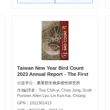
Taiwan New Year Bird Count
2023 Annual Report - The First
Decade Milestone
出版單位：
農業部生物多樣性研究所
作/編/譯者：Tsai Chih-yi, Chao Jung, Scott
Pursner, Allen Lyu, Lin Kun-hai, Chiang
Kung-kuo, Lin Ruey-shing, Lin Da-li
GPN：1011301413