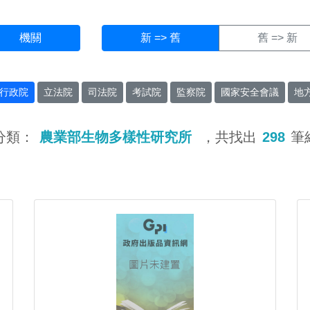
機關
新 => 舊
舊 => 新
行政院
立法院
司法院
考試院
監察院
國家安全會議
地
分類：
農業部生物多樣性研究所
，共找出
298
筆