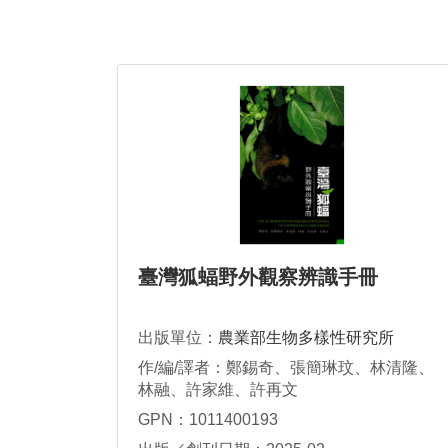
臺灣狐蝠野外觀察辨識手冊
出版單位：
農業部生物多樣性研究所
作/編/譯者：鄭錫奇、張簡琳玟、林清隆、
林融、許家維、許再文
GPN：1011400193