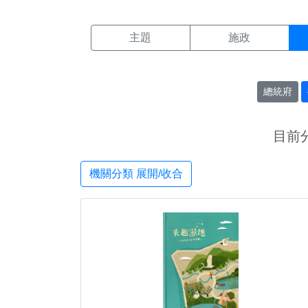
機關搜尋結果頁面
:::
主題
施政
總統府
目前
機關分類 展開/收合