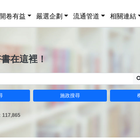
開卷有益
嚴選企劃
流通管道
相關連結
好書在這裡！
尋
施政搜尋
17,865