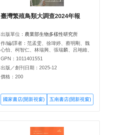
臺灣繁殖鳥類大調查2024年報
出版單位：
農業部生物多樣性研究所
作/編/譯者：范孟雯、徐瑋婷、蔡明剛、魏
心怡、柯智仁、林瑞興、張瑞麟、呂翊維、
李培芬
GPN：1011401551
出版／創刊日期：2025-12
價格：200
國家書店(開新視窗)
五南書店(開新視窗)