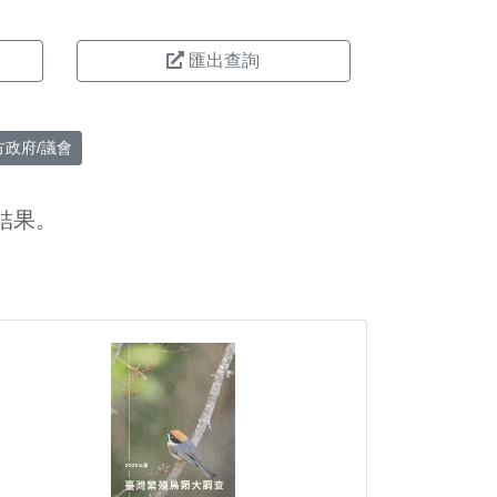
匯出查詢
方政府/議會
結果。