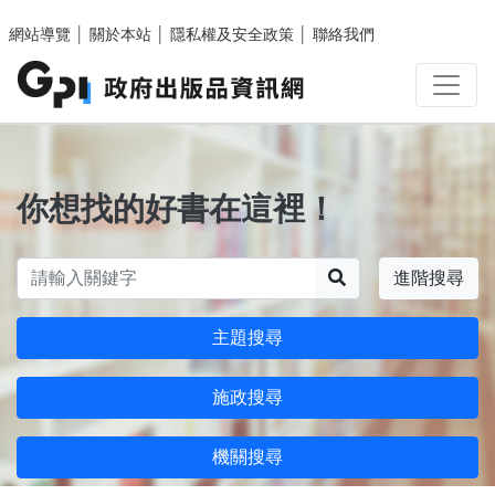
跳至主要內容區塊
網站導覽
│
關於本站
│
隱私權及安全政策
│
聯絡我們
你想找的好書在這裡！
搜尋
進階搜尋
主題搜尋
施政搜尋
機關搜尋