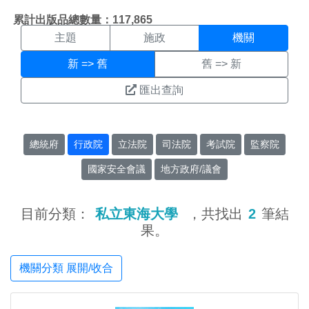
機關搜尋結果頁面
:::
累計出版品總數量：117,865
主題
施政
機關
新 => 舊
舊 => 新
匯出查詢
總統府
行政院
立法院
司法院
考試院
監察院
國家安全會議
地方政府/議會
目前分類：
私立東海大學
，共找出
2
筆結
果。
機關分類 展開/收合