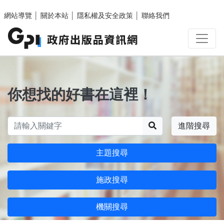
跳至主要內容區塊
網站導覽
│
關於本站
│
隱私權及安全政策
│
聯絡我們
你想找的好書在這裡！
搜尋
進階搜尋
主題搜尋
施政搜尋
機關搜尋