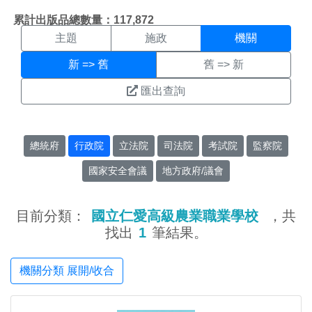
機關搜尋結果頁面
:::
累計出版品總數量：117,872
主題
施政
機關
新 => 舊
舊 => 新
匯出查詢
總統府
行政院
立法院
司法院
考試院
監察院
國家安全會議
地方政府/議會
目前分類：
國立仁愛高級農業職業學校
，共
找出
1
筆結果。
機關分類 展開/收合