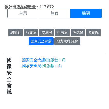
機關搜尋結果頁面
:::
累計出版品總數量：117,872
主題
施政
機關
總統府
行政院
立法院
司法院
考試院
監察院
國家安全會議
地方政府/議會
國
國家安全會議
(出版數：8)
家
國家安全局
(出版數：4)
安
全
會
議