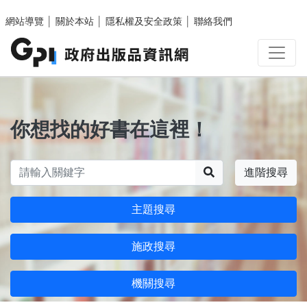
跳至主要內容區塊
網站導覽
│
關於本站
│
隱私權及安全政策
│
聯絡我們
你想找的好書在這裡！
搜尋
進階搜尋
主題搜尋
施政搜尋
機關搜尋