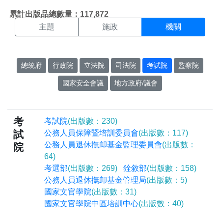
機關搜尋結果頁面
:::
累計出版品總數量：117,872
主題
施政
機關
總統府
行政院
立法院
司法院
考試院
監察院
國家安全會議
地方政府/議會
考
考試院
(出版數：230)
試
公務人員保障暨培訓委員會
(出版數：117)
公務人員退休撫卹基金監理委員會
(出版數：
院
64)
考選部
(出版數：269)
銓敘部
(出版數：158)
公務人員退休撫卹基金管理局
(出版數：5)
國家文官學院
(出版數：31)
國家文官學院中區培訓中心
(出版數：40)