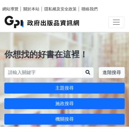
跳至主要內容區塊
網站導覽
│
關於本站
│
隱私權及安全政策
│
聯絡我們
你想找的好書在這裡！
搜尋
進階搜尋
主題搜尋
施政搜尋
機關搜尋