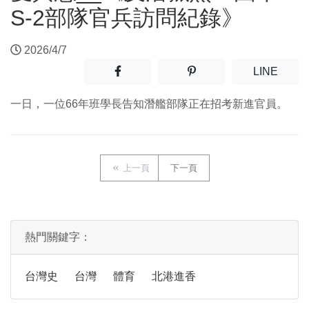
S-2部隊官兵訪問紀錄》
2026/4/7
分享至facebook(另開新視窗)
分享至噗浪(另開新視窗)
(另開
LINE
一日，一位66年班學長告知潛艦部隊正在招考新進官員。
上一頁
下一頁
熱門關鍵字：
台灣史
台灣
體育
北港進香