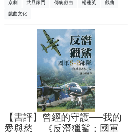
京劇
武旦家門
傳統戲曲
楊蓮英
戲曲
戲曲文化
【書評】曾經的守護──我的
愛與愁__《反潛獵鯊：國軍