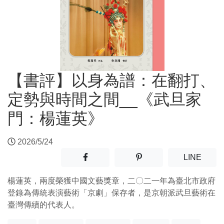
【書評】以身為譜：在翻打、
定勢與時間之間__《武旦家
門：楊蓮英》
2026/5/24
分享至facebook(另開新視窗)
分享至噗浪(另開新視窗)
(另開
LINE
楊蓮英，兩度榮獲中國文藝獎章，二〇二一年為臺北市政府
登錄為傳統表演藝術「京劇」保存者，是京朝派武旦藝術在
臺灣傳續的代表人。