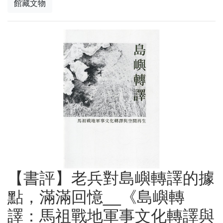
館藏文物
【書評】老兵對島嶼轉譯的據
點，滿滿回憶__《島嶼轉
譯：馬祖戰地軍事文化轉譯與