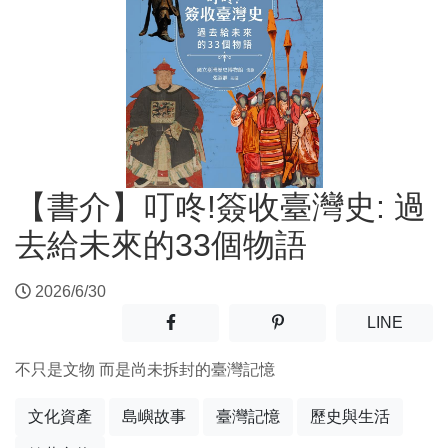
【書介】叮咚!簽收臺灣史: 過
去給未來的33個物語
2026/6/30
分享至facebook(另開新視窗)
分享至噗浪(另開新視窗)
(另開
LINE
不只是文物 而是尚未拆封的臺灣記憶
文化資產
島嶼故事
臺灣記憶
歷史與生活