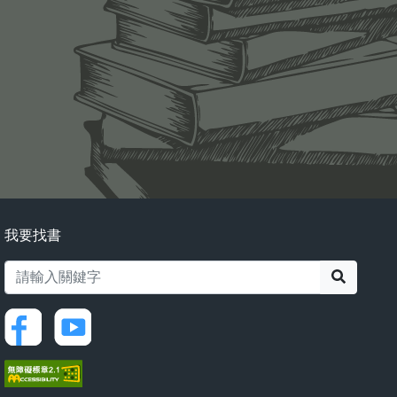
我要找書
搜尋