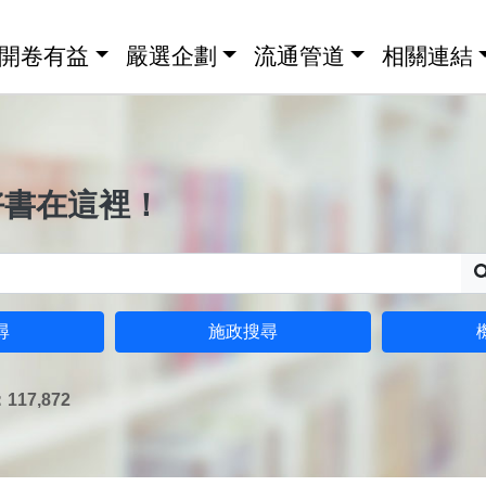
開卷有益
嚴選企劃
流通管道
相關連結
好書在這裡！
尋
施政搜尋
17,872