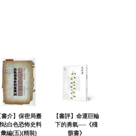
【書介】保密局臺
【書評】命運巨輪
灣站白色恐怖史料
下的勇氣──《殘
彙編(五)(精裝)
骸書》