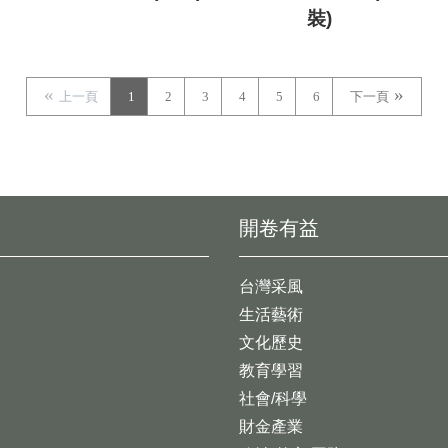
裝)
上一頁
1
2
3
4
5
6
下一頁
開卷有益
台灣采風
生活藝術
文化歷史
教育學習
社會/科學
財金產業