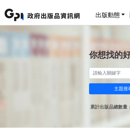
跳至主要內容區塊
:::
出版動態
你想找的
主題搜
累計出版品總數量：1