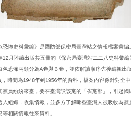
色恐怖史料彙編》是國防部保密局臺灣站之情報檔案彙編
017年12月陸續出版共五冊的《保密局臺灣站二二八史料彙
白色恐怖兩類分為A卷與Ｂ卷，並依解讀順序先後編輯出版
70頁，時間為1948年到1956年的資料，檔案內容係針對
其黨員紛紛來臺，要在臺灣設該黨的「省黨部」，引起國
透入組織，收集情報，並多方了解哪些臺灣人被吸收為黨
況等相關情報往來資料。