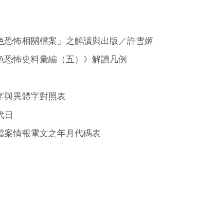
色恐怖相關檔案」之解讀與出版／許雪姬
色恐怖史料彙編（五）》解讀凡例
字與異體字對照表
代日
檔案情報電文之年月代碼表