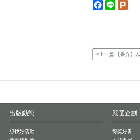
Facebook(另
Line(另
Plur
開
開
開
新
新
新
視
視
視
窗)
窗)
窗)
<上一篇 【書介】以
出版動態
嚴選企劃
想找好活動
得獎好書