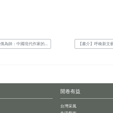
k(另
俄為師：中國現代作家的...
【書介】呼喚新文藝
開卷有益
台灣采風