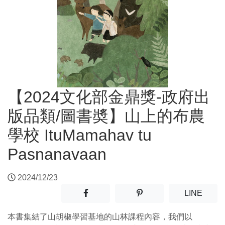
【2024文化部金鼎獎-政府出
版品類/圖書奬】山上的布農
學校 ItuMamahav tu
Pasnanavaan
2024/12/23
分享至facebook(另開新視窗)
分享至噗浪(另開新視窗)
(另開
LINE
本書集結了山胡椒學習基地的山林課程內容，我們以