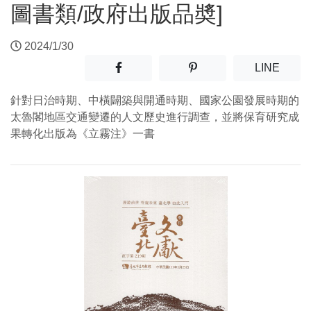
圖書類/政府出版品奬]
2024/1/30
分享至facebook(另開新視窗)
分享至噗浪(另開新視窗)
(另開
LINE
針對日治時期、中橫闢築與開通時期、國家公園發展時期的
太魯閣地區交通變遷的人文歷史進行調查，並將保育研究成
果轉化出版為《立霧注》一書