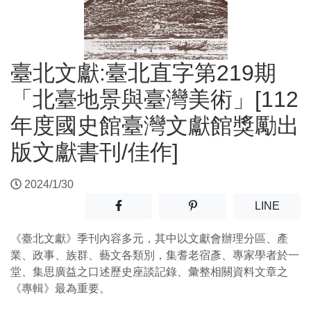
臺北文獻:臺北直字第219期
「北臺地景與臺灣美術」[112
年度國史館臺灣文獻館獎勵出
版文獻書刊/佳作]
2024/1/30
分享至facebook(另開新視窗)
分享至噗浪(另開新視窗)
(另開
LINE
《臺北文獻》季刊內容多元，其中以文獻會辦理分區、產
業、政事、族群、藝文各類別，集耆老宿彥、專家學者於一
堂、集思廣益之口述歷史座談記錄、彙整相關資料文章之
《專輯》最為重要。