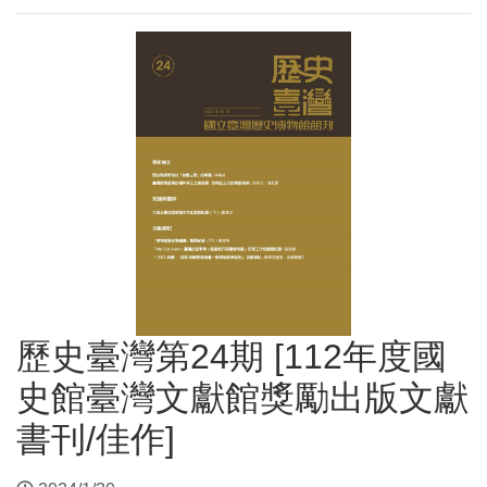
歷史臺灣第24期 [112年度國
史館臺灣文獻館獎勵出版文獻
書刊/佳作]