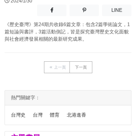
2024/1/30
分享至facebook(另開新視窗)
分享至噗浪(另開新視窗)
(另開
LINE
《歷史臺灣》第24期共收錄6篇文章：包含2篇學術論文，1
篇短論與書評，3篇活動側記，皆是探究臺灣歷史文化面貌
與社會經濟發展相關的最新研究成果。
上一頁
下一頁
熱門關鍵字：
台灣史
台灣
體育
北港進香