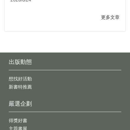
《阡陌之森》從月曆到米蠟筆
更多文章
出版動態
想找好活動
新書特推薦
嚴選企劃
得獎好書
主題書展