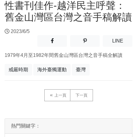
性書刊佳作-越洋民主呼聲：
舊金山灣區台灣之音手稿解讀
2023/6/5
分享至facebook(另開新視窗)
分享至噗浪(另開新視窗)
(另開
LINE
1979年4月至1982年間舊金山灣區台灣之音手稿全解讀
戒嚴時期
海外臺獨運動
臺灣
上一頁
下一頁
熱門關鍵字：