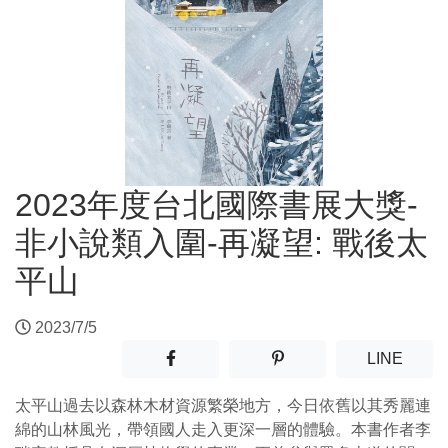
2023年度台北國際書展大獎-
非小說類入圍-再凝望: 戰後太
平山
2023/7/5
分享至facebook(另開新視窗)
分享至噗浪(另開新視窗)
(另開
LINE
太平山過去以森林木材資源繁榮地方，今日依舊以其秀麗連
綿的山林風光，帶領國人走入更深一層的體驗。本書作者李