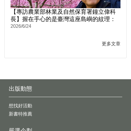
【專訪農業部林業及自然保育署鐘立偉科
長】握在手心的是臺灣這座島嶼的紋理：
《阡陌之森》從月曆到米蠟筆
2026/6/24
更多文章
出版動態
想找好活動
新書特推薦
嚴選企劃