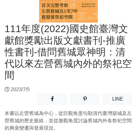
111年度(2022)國史館臺灣文
獻館獎勵出版文獻書刊-推廣
性書刊-借問舊城眾神明：清
代以來左營舊城內外的祭祀空
間
2023/7/5
分享至facebook(另開新視窗)
分享至噗浪(另開新視窗)
(另開
LINE
本書以左營舊城為中心，從巨觀角度勾勒清代臺灣築城及左
營舊城的歷史脈絡，並從微觀角度討論舊城內外各祭祀空間
的興衰變遷與發展現況。