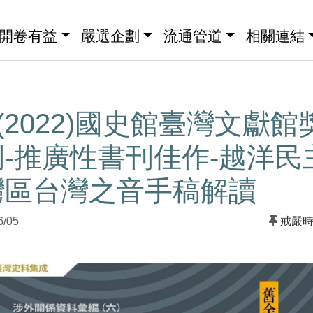
開卷有益
嚴選企劃
流通管道
相關連結
度(2022)國史館臺灣文獻
-推廣性書刊佳作-越洋民
灣區台灣之音手稿解讀
6/05
戒嚴