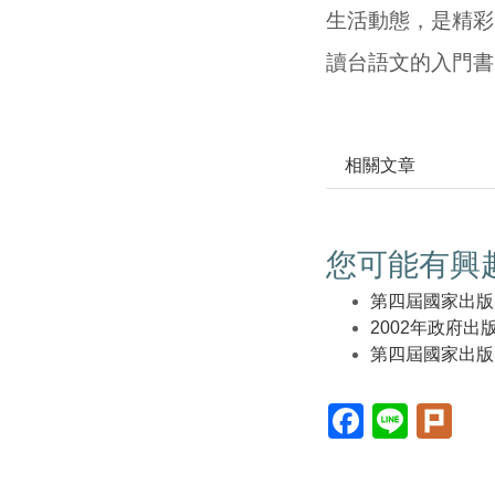
生活動態，是精彩
讀台語文的入門書
相關文章
您可能有興
第四屆國家出版獎
2002年政府
第四屆國家出版獎
Facebook(另
Line(另
Plur
開
開
開
新
新
新
視
視
視
窗)
窗)
窗)