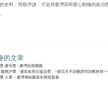
的史料，照順序讀，可追尋臺灣當時驚心動魄的政治
。
趣的文章
 優等獎 --臺灣魚類圖鑑
出版服務評獎「優良政府出版品獎」--臺北市手語翻譯培訓教材第一
 入選 -- 臺灣傳統樂器生態與發展
k(另