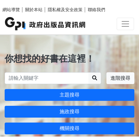
跳至主要內容區塊
網站導覽
│
關於本站
│
隱私權及安全政策
│
聯絡我們
你想找的好書在這裡！
搜尋
進階搜尋
主題搜尋
施政搜尋
機關搜尋